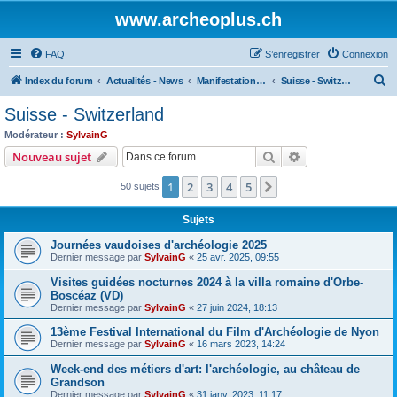
www.archeoplus.ch
FAQ
S’enregistrer
Connexion
R
Index du forum
Actualités - News
Manifestations - Events
Suisse - Switzerland
e
Suisse - Switzerland
c
Modérateur :
SylvainG
h
Rechercher
Recherche avanc
Nouveau sujet
e
1
2
3
4
5
Suivante
50 sujets
r
c
Sujets
h
Journées vaudoises d'archéologie 2025
e
Dernier message par
SylvainG
«
25 avr. 2025, 09:55
r
Visites guidées nocturnes 2024 à la villa romaine d'Orbe-
Boscéaz (VD)
Dernier message par
SylvainG
«
27 juin 2024, 18:13
13ème Festival International du Film d'Archéologie de Nyon
Dernier message par
SylvainG
«
16 mars 2023, 14:24
Week-end des métiers d'art: l'archéologie, au château de
Grandson
Dernier message par
SylvainG
«
31 janv. 2023, 11:17