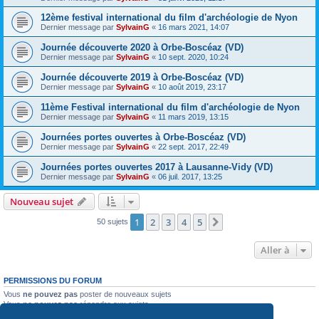
12ème festival international du film d'archéologie de Nyon
Dernier message par
SylvainG
«
16 mars 2021, 14:07
Journée découverte 2020 à Orbe-Boscéaz (VD)
Dernier message par
SylvainG
«
10 sept. 2020, 10:24
Journée découverte 2019 à Orbe-Boscéaz (VD)
Dernier message par
SylvainG
«
10 août 2019, 23:17
11ème Festival international du film d'archéologie de Nyon
Dernier message par
SylvainG
«
11 mars 2019, 13:15
Journées portes ouvertes à Orbe-Boscéaz (VD)
Dernier message par
SylvainG
«
22 sept. 2017, 22:49
Journées portes ouvertes 2017 à Lausanne-Vidy (VD)
Dernier message par
SylvainG
«
06 juil. 2017, 13:25
Nouveau sujet
1
2
3
4
5
Suivante
50 sujets
Aller à
PERMISSIONS DU FORUM
Vous
ne pouvez pas
poster de nouveaux sujets
Vous
ne pouvez pas
répondre aux sujets
Vous
ne pouvez pas
modifier vos messages