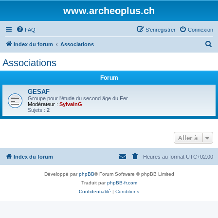
www.archeoplus.ch
FAQ
S’enregistrer
Connexion
R
Index du forum
Associations
e
Associations
c
Forum
h
e
GESAF
Groupe pour l'étude du second âge du Fer
r
Modérateur :
SylvainG
Sujets :
2
c
h
Aller à
e
r
Index du forum
Heures au format
UTC+02:00
Développé par
phpBB
® Forum Software © phpBB Limited
Traduit par
phpBB-fr.com
Confidentialité
|
Conditions