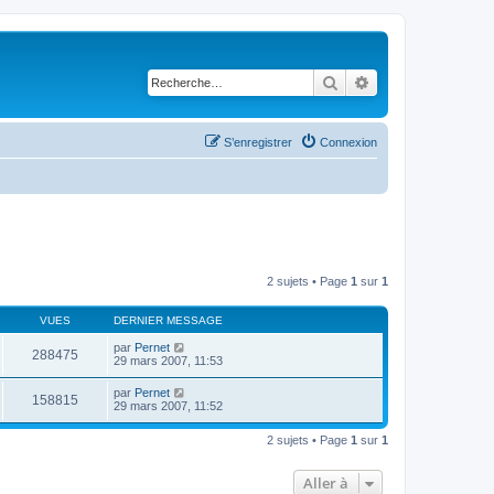
Rechercher
Recherche avancé
S’enregistrer
Connexion
2 sujets • Page
1
sur
1
VUES
DERNIER MESSAGE
par
Pernet
288475
29 mars 2007, 11:53
par
Pernet
158815
29 mars 2007, 11:52
2 sujets • Page
1
sur
1
Aller à