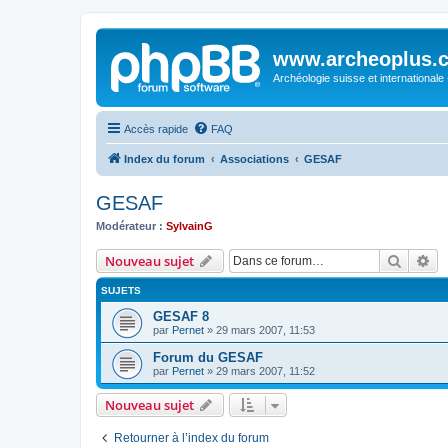
www.archeoplus.
Archéologie suisse et internationale
Accès rapide
FAQ
Index du forum
Associations
GESAF
GESAF
Modérateur :
SylvainG
Recher
Re
Nouveau sujet
SUJETS
GESAF 8
par
Pernet
»
29 mars 2007, 11:53
Forum du GESAF
par
Pernet
»
29 mars 2007, 11:52
Nouveau sujet
Retourner à l’index du forum