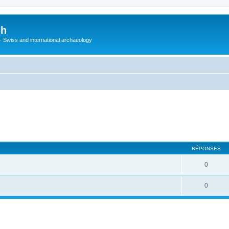
ch
 - Swiss and international archaeology
cher
cherche avancée
RÉPONSES
0
0