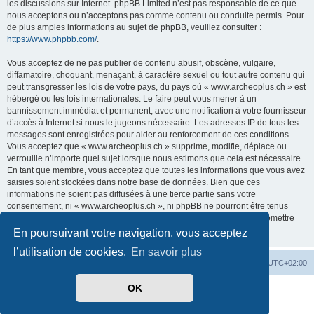
les discussions sur Internet. phpBB Limited n’est pas responsable de ce que
nous acceptons ou n’acceptons pas comme contenu ou conduite permis. Pour
de plus amples informations au sujet de phpBB, veuillez consulter :
https://www.phpbb.com/
.
Vous acceptez de ne pas publier de contenu abusif, obscène, vulgaire,
diffamatoire, choquant, menaçant, à caractère sexuel ou tout autre contenu qui
peut transgresser les lois de votre pays, du pays où « www.archeoplus.ch » est
hébergé ou les lois internationales. Le faire peut vous mener à un
bannissement immédiat et permanent, avec une notification à votre fournisseur
d’accès à Internet si nous le jugeons nécessaire. Les adresses IP de tous les
messages sont enregistrées pour aider au renforcement de ces conditions.
Vous acceptez que « www.archeoplus.ch » supprime, modifie, déplace ou
verrouille n’importe quel sujet lorsque nous estimons que cela est nécessaire.
En tant que membre, vous acceptez que toutes les informations que vous avez
saisies soient stockées dans notre base de données. Bien que ces
informations ne soient pas diffusées à une tierce partie sans votre
consentement, ni « www.archeoplus.ch », ni phpBB ne pourront être tenus
comme responsables en cas de tentative de piratage visant à compromettre
les données.
En poursuivant votre navigation, vous acceptez
l’utilisation de cookies.
En savoir plus
Index du forum
Heures au format
UTC+02:00
OK
Développé par
phpBB
® Forum Software © phpBB Limited
Traduit par
phpBB-fr.com
Confidentialité
|
Conditions