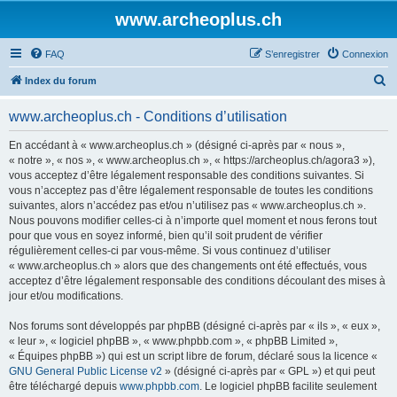
www.archeoplus.ch
FAQ
S’enregistrer
Connexion
R
Index du forum
e
www.archeoplus.ch - Conditions d’utilisation
c
h
En accédant à « www.archeoplus.ch » (désigné ci-après par « nous »,
« notre », « nos », « www.archeoplus.ch », « https://archeoplus.ch/agora3 »),
e
vous acceptez d’être légalement responsable des conditions suivantes. Si
r
vous n’acceptez pas d’être légalement responsable de toutes les conditions
suivantes, alors n’accédez pas et/ou n’utilisez pas « www.archeoplus.ch ».
c
Nous pouvons modifier celles-ci à n’importe quel moment et nous ferons tout
h
pour que vous en soyez informé, bien qu’il soit prudent de vérifier
régulièrement celles-ci par vous-même. Si vous continuez d’utiliser
e
« www.archeoplus.ch » alors que des changements ont été effectués, vous
r
acceptez d’être légalement responsable des conditions découlant des mises à
jour et/ou modifications.
Nos forums sont développés par phpBB (désigné ci-après par « ils », « eux »,
« leur », « logiciel phpBB », « www.phpbb.com », « phpBB Limited »,
« Équipes phpBB ») qui est un script libre de forum, déclaré sous la licence «
GNU General Public License v2
» (désigné ci-après par « GPL ») et qui peut
être téléchargé depuis
www.phpbb.com
. Le logiciel phpBB facilite seulement