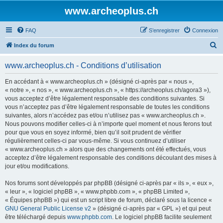
www.archeoplus.ch
FAQ
S’enregistrer
Connexion
R
Index du forum
e
www.archeoplus.ch - Conditions d’utilisation
c
h
En accédant à « www.archeoplus.ch » (désigné ci-après par « nous »,
« notre », « nos », « www.archeoplus.ch », « https://archeoplus.ch/agora3 »),
e
vous acceptez d’être légalement responsable des conditions suivantes. Si
r
vous n’acceptez pas d’être légalement responsable de toutes les conditions
suivantes, alors n’accédez pas et/ou n’utilisez pas « www.archeoplus.ch ».
c
Nous pouvons modifier celles-ci à n’importe quel moment et nous ferons tout
h
pour que vous en soyez informé, bien qu’il soit prudent de vérifier
régulièrement celles-ci par vous-même. Si vous continuez d’utiliser
e
« www.archeoplus.ch » alors que des changements ont été effectués, vous
r
acceptez d’être légalement responsable des conditions découlant des mises à
jour et/ou modifications.
Nos forums sont développés par phpBB (désigné ci-après par « ils », « eux »,
« leur », « logiciel phpBB », « www.phpbb.com », « phpBB Limited »,
« Équipes phpBB ») qui est un script libre de forum, déclaré sous la licence «
GNU General Public License v2
» (désigné ci-après par « GPL ») et qui peut
être téléchargé depuis
www.phpbb.com
. Le logiciel phpBB facilite seulement