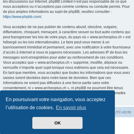
les discussions sur Internet. phpBB Limited n’est pas responsable de ce que
nous acceptons ou n’acceptons pas comme contenu ou conduite permis. Pour
de plus amples informations au sujet de phpBB, veuillez consulter :
https://www.phpbb.com/
.
Vous acceptez de ne pas publier de contenu abusif, obscène, vulgaire,
diffamatoire, choquant, menaçant, à caractère sexuel ou tout autre contenu qui
peut transgresser les lois de votre pays, du pays où « www.archeoplus.ch » est
hébergé ou les lois internationales. Le faire peut vous mener à un
bannissement immédiat et permanent, avec une notification à votre fournisseur
d’accès à Internet si nous le jugeons nécessaire. Les adresses IP de tous les
messages sont enregistrées pour aider au renforcement de ces conditions.
Vous acceptez que « www.archeoplus.ch » supprime, modifie, déplace ou
verrouille n’importe quel sujet lorsque nous estimons que cela est nécessaire.
En tant que membre, vous acceptez que toutes les informations que vous avez
saisies soient stockées dans notre base de données. Bien que ces
informations ne soient pas diffusées à une tierce partie sans votre
consentement, ni « www.archeoplus.ch », ni phpBB ne pourront être tenus
comme responsables en cas de tentative de piratage visant à compromettre
les données.
En poursuivant votre navigation, vous acceptez
l’utilisation de cookies.
En savoir plus
Index du forum
Heures au format
UTC+02:00
OK
Développé par
phpBB
® Forum Software © phpBB Limited
Traduit par
phpBB-fr.com
Confidentialité
|
Conditions