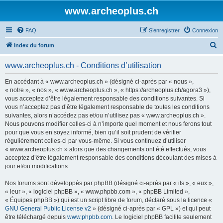
www.archeoplus.ch
FAQ
S’enregistrer
Connexion
R
Index du forum
e
www.archeoplus.ch - Conditions d’utilisation
c
h
En accédant à « www.archeoplus.ch » (désigné ci-après par « nous »,
« notre », « nos », « www.archeoplus.ch », « https://archeoplus.ch/agora3 »),
e
vous acceptez d’être légalement responsable des conditions suivantes. Si
r
vous n’acceptez pas d’être légalement responsable de toutes les conditions
suivantes, alors n’accédez pas et/ou n’utilisez pas « www.archeoplus.ch ».
c
Nous pouvons modifier celles-ci à n’importe quel moment et nous ferons tout
h
pour que vous en soyez informé, bien qu’il soit prudent de vérifier
régulièrement celles-ci par vous-même. Si vous continuez d’utiliser
e
« www.archeoplus.ch » alors que des changements ont été effectués, vous
r
acceptez d’être légalement responsable des conditions découlant des mises à
jour et/ou modifications.
Nos forums sont développés par phpBB (désigné ci-après par « ils », « eux »,
« leur », « logiciel phpBB », « www.phpbb.com », « phpBB Limited »,
« Équipes phpBB ») qui est un script libre de forum, déclaré sous la licence «
GNU General Public License v2
» (désigné ci-après par « GPL ») et qui peut
être téléchargé depuis
www.phpbb.com
. Le logiciel phpBB facilite seulement