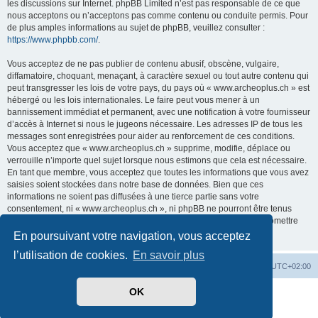
les discussions sur Internet. phpBB Limited n’est pas responsable de ce que
nous acceptons ou n’acceptons pas comme contenu ou conduite permis. Pour
de plus amples informations au sujet de phpBB, veuillez consulter :
https://www.phpbb.com/
.
Vous acceptez de ne pas publier de contenu abusif, obscène, vulgaire,
diffamatoire, choquant, menaçant, à caractère sexuel ou tout autre contenu qui
peut transgresser les lois de votre pays, du pays où « www.archeoplus.ch » est
hébergé ou les lois internationales. Le faire peut vous mener à un
bannissement immédiat et permanent, avec une notification à votre fournisseur
d’accès à Internet si nous le jugeons nécessaire. Les adresses IP de tous les
messages sont enregistrées pour aider au renforcement de ces conditions.
Vous acceptez que « www.archeoplus.ch » supprime, modifie, déplace ou
verrouille n’importe quel sujet lorsque nous estimons que cela est nécessaire.
En tant que membre, vous acceptez que toutes les informations que vous avez
saisies soient stockées dans notre base de données. Bien que ces
informations ne soient pas diffusées à une tierce partie sans votre
consentement, ni « www.archeoplus.ch », ni phpBB ne pourront être tenus
comme responsables en cas de tentative de piratage visant à compromettre
les données.
En poursuivant votre navigation, vous acceptez
l’utilisation de cookies.
En savoir plus
Index du forum
Heures au format
UTC+02:00
OK
Développé par
phpBB
® Forum Software © phpBB Limited
Traduit par
phpBB-fr.com
Confidentialité
|
Conditions