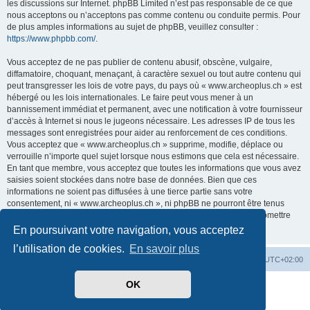
les discussions sur Internet. phpBB Limited n’est pas responsable de ce que
nous acceptons ou n’acceptons pas comme contenu ou conduite permis. Pour
de plus amples informations au sujet de phpBB, veuillez consulter :
https://www.phpbb.com/
.
Vous acceptez de ne pas publier de contenu abusif, obscène, vulgaire,
diffamatoire, choquant, menaçant, à caractère sexuel ou tout autre contenu qui
peut transgresser les lois de votre pays, du pays où « www.archeoplus.ch » est
hébergé ou les lois internationales. Le faire peut vous mener à un
bannissement immédiat et permanent, avec une notification à votre fournisseur
d’accès à Internet si nous le jugeons nécessaire. Les adresses IP de tous les
messages sont enregistrées pour aider au renforcement de ces conditions.
Vous acceptez que « www.archeoplus.ch » supprime, modifie, déplace ou
verrouille n’importe quel sujet lorsque nous estimons que cela est nécessaire.
En tant que membre, vous acceptez que toutes les informations que vous avez
saisies soient stockées dans notre base de données. Bien que ces
informations ne soient pas diffusées à une tierce partie sans votre
consentement, ni « www.archeoplus.ch », ni phpBB ne pourront être tenus
comme responsables en cas de tentative de piratage visant à compromettre
les données.
En poursuivant votre navigation, vous acceptez
l’utilisation de cookies.
En savoir plus
Index du forum
Heures au format
UTC+02:00
OK
Développé par
phpBB
® Forum Software © phpBB Limited
Traduit par
phpBB-fr.com
Confidentialité
|
Conditions