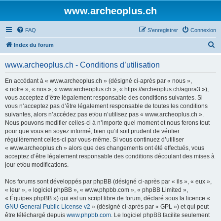
www.archeoplus.ch
FAQ
S’enregistrer
Connexion
R
Index du forum
e
www.archeoplus.ch - Conditions d’utilisation
c
h
En accédant à « www.archeoplus.ch » (désigné ci-après par « nous »,
« notre », « nos », « www.archeoplus.ch », « https://archeoplus.ch/agora3 »),
e
vous acceptez d’être légalement responsable des conditions suivantes. Si
r
vous n’acceptez pas d’être légalement responsable de toutes les conditions
suivantes, alors n’accédez pas et/ou n’utilisez pas « www.archeoplus.ch ».
c
Nous pouvons modifier celles-ci à n’importe quel moment et nous ferons tout
h
pour que vous en soyez informé, bien qu’il soit prudent de vérifier
régulièrement celles-ci par vous-même. Si vous continuez d’utiliser
e
« www.archeoplus.ch » alors que des changements ont été effectués, vous
r
acceptez d’être légalement responsable des conditions découlant des mises à
jour et/ou modifications.
Nos forums sont développés par phpBB (désigné ci-après par « ils », « eux »,
« leur », « logiciel phpBB », « www.phpbb.com », « phpBB Limited »,
« Équipes phpBB ») qui est un script libre de forum, déclaré sous la licence «
GNU General Public License v2
» (désigné ci-après par « GPL ») et qui peut
être téléchargé depuis
www.phpbb.com
. Le logiciel phpBB facilite seulement