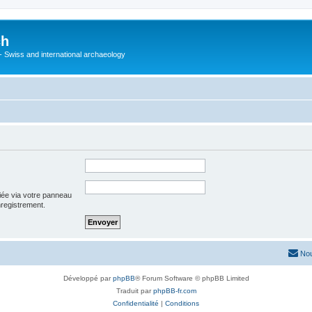
ch
 - Swiss and international archaeology
iée via votre panneau
enregistrement.
Nou
Développé par
phpBB
® Forum Software © phpBB Limited
Traduit par
phpBB-fr.com
Confidentialité
|
Conditions