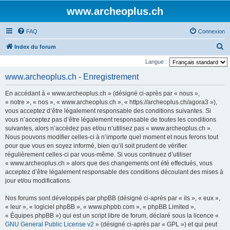
www.archeoplus.ch
FAQ
Connexion
R
Index du forum
e
Langue :
c
www.archeoplus.ch - Enregistrement
h
En accédant à « www.archeoplus.ch » (désigné ci-après par « nous »,
e
« notre », « nos », « www.archeoplus.ch », « https://archeoplus.ch/agora3 »),
r
vous acceptez d’être légalement responsable des conditions suivantes. Si
vous n’acceptez pas d’être légalement responsable de toutes les conditions
c
suivantes, alors n’accédez pas et/ou n’utilisez pas « www.archeoplus.ch ».
h
Nous pouvons modifier celles-ci à n’importe quel moment et nous ferons tout
e
pour que vous en soyez informé, bien qu’il soit prudent de vérifier
régulièrement celles-ci par vous-même. Si vous continuez d’utiliser
r
« www.archeoplus.ch » alors que des changements ont été effectués, vous
acceptez d’être légalement responsable des conditions découlant des mises à
jour et/ou modifications.
Nos forums sont développés par phpBB (désigné ci-après par « ils », « eux »,
« leur », « logiciel phpBB », « www.phpbb.com », « phpBB Limited »,
« Équipes phpBB ») qui est un script libre de forum, déclaré sous la licence «
GNU General Public License v2
» (désigné ci-après par « GPL ») et qui peut