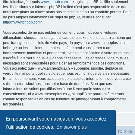
être téléchargé depuis
www.phpbb.com
. Le logiciel phpBB facilite seulement
les discussions sur Internet. phpBB Limited n’est pas responsable de ce que
nous acceptons ou n’acceptons pas comme contenu ou conduite permis. Pour
de plus amples informations au sujet de phpBB, veuillez consulter :
https://www.phpbb.com/
.
Vous acceptez de ne pas publier de contenu abusif, obscène, vulgaire,
diffamatoire, choquant, menaçant, à caractère sexuel ou tout autre contenu qui
peut transgresser les lois de votre pays, du pays où « www.archeoplus.ch » est
hébergé ou les lois internationales. Le faire peut vous mener à un
bannissement immédiat et permanent, avec une notification à votre fournisseur
d’accès à Internet si nous le jugeons nécessaire. Les adresses IP de tous les
messages sont enregistrées pour aider au renforcement de ces conditions.
Vous acceptez que « www.archeoplus.ch » supprime, modifie, déplace ou
verrouille n’importe quel sujet lorsque nous estimons que cela est nécessaire.
En tant que membre, vous acceptez que toutes les informations que vous avez
saisies soient stockées dans notre base de données. Bien que ces
informations ne soient pas diffusées à une tierce partie sans votre
consentement, ni « www.archeoplus.ch », ni phpBB ne pourront être tenus
comme responsables en cas de tentative de piratage visant à compromettre
les données.
En poursuivant votre navigation, vous acceptez
l’utilisation de cookies.
En savoir plus
Index du forum
Heures au format
UTC+02:00