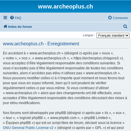
www.archeoplus.ch
FAQ
Connexion
R
Index du forum
e
Langue :
c
www.archeoplus.ch - Enregistrement
h
En accédant à « www.archeoplus.ch » (désigné ci-après par « nous »,
e
« notre », « nos », « www.archeoplus.ch », « https://archeoplus.ch/agora3 »),
r
vous acceptez d’être légalement responsable des conditions suivantes. Si
vous n’acceptez pas d’être légalement responsable de toutes les conditions
c
suivantes, alors n’accédez pas et/ou n’utilisez pas « www.archeoplus.ch ».
h
Nous pouvons modifier celles-ci à n’importe quel moment et nous ferons tout
e
pour que vous en soyez informé, bien qu’il soit prudent de vérifier
régulièrement celles-ci par vous-même. Si vous continuez d’utiliser
r
« www.archeoplus.ch » alors que des changements ont été effectués, vous
acceptez d’être légalement responsable des conditions découlant des mises à
jour et/ou modifications.
Nos forums sont développés par phpBB (désigné ci-après par « ils », « eux »,
« leur », « logiciel phpBB », « www.phpbb.com », « phpBB Limited »,
« Équipes phpBB ») qui est un script libre de forum, déclaré sous la licence «
GNU General Public License v2
» (désigné ci-après par « GPL ») et qui peut