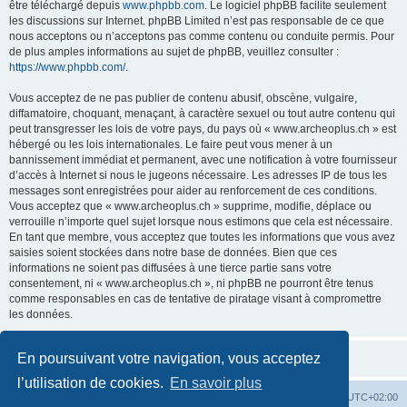
être téléchargé depuis
www.phpbb.com
. Le logiciel phpBB facilite seulement
les discussions sur Internet. phpBB Limited n’est pas responsable de ce que
nous acceptons ou n’acceptons pas comme contenu ou conduite permis. Pour
de plus amples informations au sujet de phpBB, veuillez consulter :
https://www.phpbb.com/
.
Vous acceptez de ne pas publier de contenu abusif, obscène, vulgaire,
diffamatoire, choquant, menaçant, à caractère sexuel ou tout autre contenu qui
peut transgresser les lois de votre pays, du pays où « www.archeoplus.ch » est
hébergé ou les lois internationales. Le faire peut vous mener à un
bannissement immédiat et permanent, avec une notification à votre fournisseur
d’accès à Internet si nous le jugeons nécessaire. Les adresses IP de tous les
messages sont enregistrées pour aider au renforcement de ces conditions.
Vous acceptez que « www.archeoplus.ch » supprime, modifie, déplace ou
verrouille n’importe quel sujet lorsque nous estimons que cela est nécessaire.
En tant que membre, vous acceptez que toutes les informations que vous avez
saisies soient stockées dans notre base de données. Bien que ces
informations ne soient pas diffusées à une tierce partie sans votre
consentement, ni « www.archeoplus.ch », ni phpBB ne pourront être tenus
comme responsables en cas de tentative de piratage visant à compromettre
les données.
En poursuivant votre navigation, vous acceptez
l’utilisation de cookies.
En savoir plus
Index du forum
Heures au format
UTC+02:00