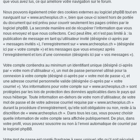
que vous avez lus, ce qui améliore votre navigation sur le forum.
Nous pouvons également créer des cookies externes au logiciel phpBB tout en
naviguant sur « www.archeoplus.ch », bien que ceux-ci soient hors de portée
du document qui est prévu pour couvrir seulement les pages créées par le
logiciel phpBB. La seconde manière est de récupérer l’information que vous
nous envoyez et que nous collectons. Ceci peut être, et n’est pas limité à : la
publication de message en tant qu’utilisateur invité (désignée ci-après par
« messages invités »), l’enregistrement sur « www.archeoplus.ch » (désignée
ici par « votre compte ») et les messages que vous envoyez après
l’enregistrement et lors d’une connexion (désignés ici par « vos messages »).
Votre compte contiendra au minimum un identifiant unique (désigné ci-après
par « votre nom d’utilisateur »), un mot de passe personnel utilisé pour la
connexion à votre compte (désigné ci-après par « votre mot de passe »), et
une adresse courriel personnelle valide (désignée ci-après par « votre
courriel »). Vos informations pour votre compte sur « www.archeoplus.ch » sont
protégées par les lois de protection des données applicables dans le pays qui
nous héberge. Toute information en-dehors de votre nom d’utilisateur, de votre
mot de passe et de votre adresse courriel requise par « www.archeoplus.ch »
durant la procédure d’enregistrement, qu’elle soit obligatoire ou non, reste à la
discrétion de « www.archeoplus.ch ». Dans tous les cas, vous pouvez choisir
quelle information de votre compte sera affichée publiquement. De plus, dans
votre profil, vous pouvez souscrire ou non à l’envoi automatique de courriel par
le logiciel phpBB.
Votre mot de passe est crypté (hashage à sens unique) afin qu’il soit sécurisé.