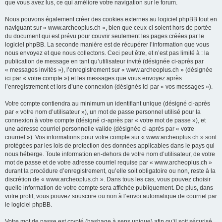
que vous avez lus, ce qui améliore votre navigation sur le forum.
Nous pouvons également créer des cookies externes au logiciel phpBB tout en
naviguant sur « www.archeoplus.ch », bien que ceux-ci soient hors de portée
du document qui est prévu pour couvrir seulement les pages créées par le
logiciel phpBB. La seconde manière est de récupérer l’information que vous
nous envoyez et que nous collectons. Ceci peut être, et n’est pas limité à : la
publication de message en tant qu’utilisateur invité (désignée ci-après par
« messages invités »), l’enregistrement sur « www.archeoplus.ch » (désignée
ici par « votre compte ») et les messages que vous envoyez après
l’enregistrement et lors d’une connexion (désignés ici par « vos messages »).
Votre compte contiendra au minimum un identifiant unique (désigné ci-après
par « votre nom d’utilisateur »), un mot de passe personnel utilisé pour la
connexion à votre compte (désigné ci-après par « votre mot de passe »), et
une adresse courriel personnelle valide (désignée ci-après par « votre
courriel »). Vos informations pour votre compte sur « www.archeoplus.ch » sont
protégées par les lois de protection des données applicables dans le pays qui
nous héberge. Toute information en-dehors de votre nom d’utilisateur, de votre
mot de passe et de votre adresse courriel requise par « www.archeoplus.ch »
durant la procédure d’enregistrement, qu’elle soit obligatoire ou non, reste à la
discrétion de « www.archeoplus.ch ». Dans tous les cas, vous pouvez choisir
quelle information de votre compte sera affichée publiquement. De plus, dans
votre profil, vous pouvez souscrire ou non à l’envoi automatique de courriel par
le logiciel phpBB.
Votre mot de passe est crypté (hashage à sens unique) afin qu’il soit sécurisé.