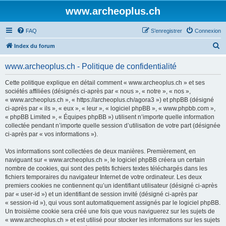
www.archeoplus.ch
FAQ
S’enregistrer
Connexion
R
Index du forum
e
www.archeoplus.ch - Politique de confidentialité
c
h
Cette politique explique en détail comment « www.archeoplus.ch » et ses
sociétés affiliées (désignés ci-après par « nous », « notre », « nos »,
e
« www.archeoplus.ch », « https://archeoplus.ch/agora3 ») et phpBB (désigné
r
ci-après par « ils », « eux », « leur », « logiciel phpBB », « www.phpbb.com »,
« phpBB Limited », « Équipes phpBB ») utilisent n’importe quelle information
c
collectée pendant n’importe quelle session d’utilisation de votre part (désignée
h
ci-après par « vos informations »).
e
Vos informations sont collectées de deux manières. Premièrement, en
r
naviguant sur « www.archeoplus.ch », le logiciel phpBB créera un certain
nombre de cookies, qui sont des petits fichiers textes téléchargés dans les
fichiers temporaires du navigateur Internet de votre ordinateur. Les deux
premiers cookies ne contiennent qu’un identifiant utilisateur (désigné ci-après
par « user-id ») et un identifiant de session invité (désigné ci-après par
« session-id »), qui vous sont automatiquement assignés par le logiciel phpBB.
Un troisième cookie sera créé une fois que vous naviguerez sur les sujets de
« www.archeoplus.ch » et est utilisé pour stocker les informations sur les sujets