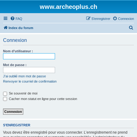
www.archeoplus.ch
FAQ
S’enregistrer
Connexion
R
Index du forum
e
Connexion
c
h
Nom d’utilisateur :
e
r
Mot de passe :
c
J’ai oublié mon mot de passe
h
Renvoyer le courriel de confirmation
e
Se souvenir de moi
r
Cacher mon statut en ligne pour cette session
S’ENREGISTRER
Vous devez être enregistré pour vous connecter. L’enregistrement ne prend