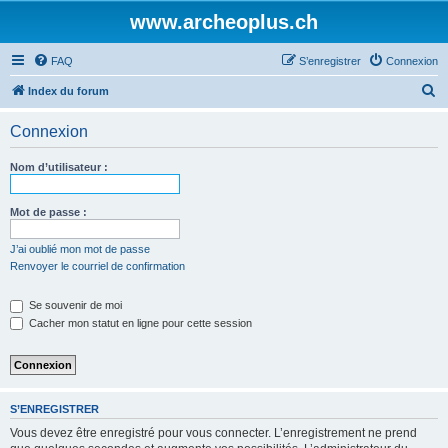
www.archeoplus.ch
FAQ
S’enregistrer
Connexion
R
Index du forum
e
Connexion
c
h
Nom d’utilisateur :
e
r
Mot de passe :
c
J’ai oublié mon mot de passe
h
Renvoyer le courriel de confirmation
e
Se souvenir de moi
r
Cacher mon statut en ligne pour cette session
S’ENREGISTRER
Vous devez être enregistré pour vous connecter. L’enregistrement ne prend