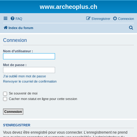
www.archeoplus.ch
FAQ
S’enregistrer
Connexion
R
Index du forum
e
Connexion
c
h
Nom d’utilisateur :
e
r
Mot de passe :
c
J’ai oublié mon mot de passe
h
Renvoyer le courriel de confirmation
e
Se souvenir de moi
r
Cacher mon statut en ligne pour cette session
S’ENREGISTRER
Vous devez être enregistré pour vous connecter. L’enregistrement ne prend