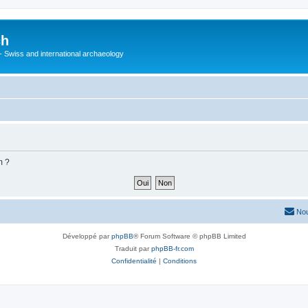
ch
 - Swiss and international archaeology
m ?
Nou
Développé par
phpBB
® Forum Software © phpBB Limited
Traduit par
phpBB-fr.com
Confidentialité
|
Conditions