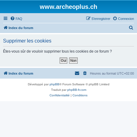
www.archeoplus.ch
FAQ
S’enregistrer
Connexion
R
Index du forum
e
Supprimer les cookies
c
h
Êtes-vous sûr de vouloir supprimer tous les cookies de ce forum ?
e
r
c
Index du forum
Heures au format
UTC+02:00
h
Développé par
phpBB
® Forum Software © phpBB Limited
e
Traduit par
phpBB-fr.com
r
Confidentialité
|
Conditions