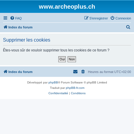
www.archeoplus.ch
FAQ
S’enregistrer
Connexion
R
Index du forum
e
Supprimer les cookies
c
h
Êtes-vous sûr de vouloir supprimer tous les cookies de ce forum ?
e
r
c
Index du forum
Heures au format
UTC+02:00
h
Développé par
phpBB
® Forum Software © phpBB Limited
e
Traduit par
phpBB-fr.com
r
Confidentialité
|
Conditions