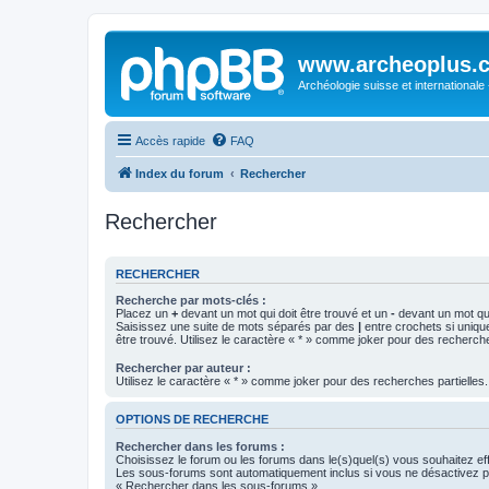
www.archeoplus.
Archéologie suisse et internationale
Accès rapide
FAQ
Index du forum
Rechercher
Rechercher
RECHERCHER
Recherche par mots-clés :
Placez un
+
devant un mot qui doit être trouvé et un
-
devant un mot qui
Saisissez une suite de mots séparés par des
|
entre crochets si uniqu
être trouvé. Utilisez le caractère « * » comme joker pour des recherche
Rechercher par auteur :
Utilisez le caractère « * » comme joker pour des recherches partielles.
OPTIONS DE RECHERCHE
Rechercher dans les forums :
Choisissez le forum ou les forums dans le(s)quel(s) vous souhaitez ef
Les sous-forums sont automatiquement inclus si vous ne désactivez pa
« Rechercher dans les sous-forums ».