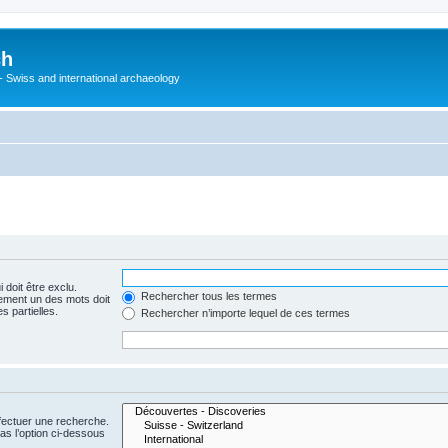
ch
 - Swiss and international archaeology
 doit être exclu.
Rechercher tous les termes
ement un des mots doit
s partielles.
Rechercher n’importe lequel de ces termes
fectuer une recherche.
s l’option ci-dessous