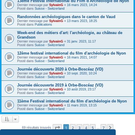
13ème Festival International du Film d'Archéologie de Nyon
Dernier message par
SylvainG
«
16 mars 2023, 14:24
Posté dans
Suisse - Switzerland
Randonnées archéologiques dans le canton de Vaud
Dernier message par
SylvainG
«
13 mars 2023, 18:25
Posté dans
Publications
Week-end des métiers d'art: l'archéologie, au château de
Grandson
Dernier message par
SylvainG
«
31 janv. 2023, 11:17
Posté dans
Suisse - Switzerland
12ème festival international du film d'archéologie de Nyon
Dernier message par
SylvainG
«
16 mars 2021, 14:07
Posté dans
Suisse - Switzerland
Journée découverte 2020 à Orbe-Boscéaz (VD)
Dernier message par
SylvainG
«
10 sept. 2020, 10:24
Posté dans
Suisse - Switzerland
Journée découverte 2019 à Orbe-Boscéaz (VD)
Dernier message par
SylvainG
«
10 août 2019, 23:17
Posté dans
Suisse - Switzerland
11ème Festival international du film d'archéologie de Nyon
Dernier message par
SylvainG
«
11 mars 2019, 13:15
Posté dans
Suisse - Switzerland
Page
1
sur
7
1
2
3
4
5
7
Suivante
69 résultats trouvés
…