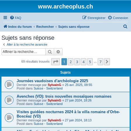
www.archeoplus.ch
FAQ
S’enregistrer
Connexion
R
Index du forum
Rechercher
Sujets sans réponse
e
Sujets sans réponse
c
Aller à la recherche avancée
h
Rechercher
Recherche avancée
e
Page
1
sur
7
1
2
3
4
5
7
Suivante
69 résultats trouvés
r
…
c
Sujets
h
Journées vaudoises d'archéologie 2025
e
Dernier message par
SylvainG
«
25 avr. 2025, 09:55
Posté dans
Suisse - Switzerland
r
Avenches (VD): trois nouvelles mosaïques romaines
Dernier message par
SylvainG
«
27 juin 2024, 18:26
Posté dans
Suisse - Switzerland
Visites guidées nocturnes 2024 à la villa romaine d'Orbe-
Boscéaz (VD)
Dernier message par
SylvainG
«
27 juin 2024, 18:13
Posté dans
Suisse - Switzerland