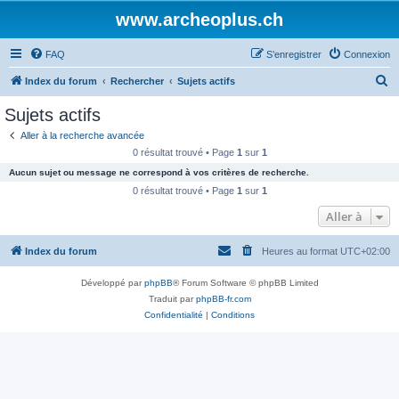
www.archeoplus.ch
FAQ
S’enregistrer
Connexion
R
Index du forum
Rechercher
Sujets actifs
e
Sujets actifs
c
Aller à la recherche avancée
h
0 résultat trouvé • Page
1
sur
1
e
Aucun sujet ou message ne correspond à vos critères de recherche.
r
0 résultat trouvé • Page
1
sur
1
c
Aller à
h
Index du forum
Heures au format
UTC+02:00
e
r
Développé par
phpBB
® Forum Software © phpBB Limited
Traduit par
phpBB-fr.com
Confidentialité
|
Conditions