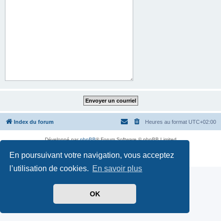
Index du forum
Heures au format
UTC+02:00
Développé par
phpBB
® Forum Software © phpBB Limited
Traduit par
phpBB-fr.com
En poursuivant votre navigation, vous acceptez
Confidentialité
|
Conditions
l’utilisation de cookies.
En savoir plus
OK