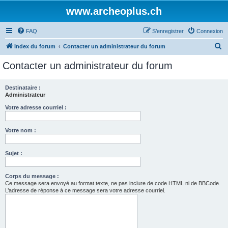
www.archeoplus.ch
FAQ
S’enregistrer
Connexion
R
Index du forum
Contacter un administrateur du forum
e
Contacter un administrateur du forum
c
h
Destinataire :
Administrateur
e
r
Votre adresse courriel :
c
Votre nom :
h
e
Sujet :
r
Corps du message :
Ce message sera envoyé au format texte, ne pas inclure de code HTML ni de BBCode.
L’adresse de réponse à ce message sera votre adresse courriel.