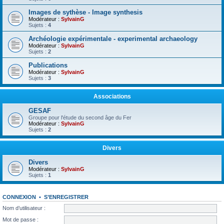
Images de sythèse - Image synthesis
Modérateur :
SylvainG
Sujets :
4
Archéologie expérimentale - experimental archaeology
Modérateur :
SylvainG
Sujets :
2
Publications
Modérateur :
SylvainG
Sujets :
3
Associations
GESAF
Groupe pour l'étude du second âge du Fer
Modérateur :
SylvainG
Sujets :
2
Divers
Divers
Modérateur :
SylvainG
Sujets :
1
CONNEXION
•
S’ENREGISTRER
Nom d’utilisateur :
Mot de passe :