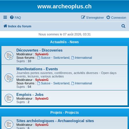
www.archeoplus.ch
FAQ
S’enregistrer
Connexion
R
Index du forum
e
Nous sommes le 07 août 2026, 03:31
c
Actualités - News
h
Découvertes - Discoveries
e
Modérateur :
SylvainG
Sous-forums :
Suisse - Switzerland
,
International
r
Sujets :
10
c
Manifestations - Events
Journées portes ouvertes, conférences, activités diverses - Open days
h
events, lectures, various activities
Modérateur :
SylvainG
e
Sous-forums :
Suisse - Switzerland
,
International
Sujets :
54
r
Emplois - Jobs
Modérateur :
SylvainG
Sujets :
2
Projets - Projects
Sites archéologiques - Archaeological sites
Modérateur :
SylvainG
Sujets :
6