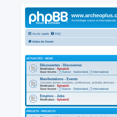
www.archeoplus.
Archéologie suisse et internationale
Accès rapide
FAQ
Index du forum
ACTUALITÉS - NEWS
Découvertes - Discoveries
Modérateur :
SylvainG
Sous-forums :
Suisse - Switzerland
,
International
Manifestations - Events
Journées portes ouvertes, conférences, activités diverses - 
Modérateur :
SylvainG
Sous-forums :
Suisse - Switzerland
,
International
Emplois - Jobs
Modérateur :
SylvainG
PROJETS - PROJECTS