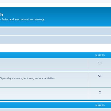
ch
 - Swiss and international archaeology
SUJETS
10
54
Open days events, lectures, various activities
2
SUJETS