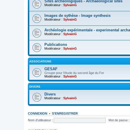
Sites archéologiques - Archaeological sites
Modérateur :
SylvainG
Images de sythèse - Image synthesis
Modérateur :
SylvainG
Archéologie expérimentale - experimental arch
Modérateur :
SylvainG
Publications
Modérateur :
SylvainG
ASSOCIATIONS
GESAF
Groupe pour l'étude du second âge du Fer
Modérateur :
SylvainG
DIVERS
Divers
Modérateur :
SylvainG
CONNEXION
•
S’ENREGISTRER
Nom d’utilisateur :
Mot de passe :