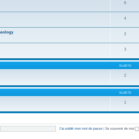
6
4
aeology
2
3
SUJETS
2
SUJETS
1
J’ai oublié mon mot de passe
|
Se souvenir de moi