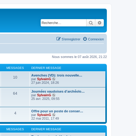
Rechercher
Recherche avancé
S’enregistrer
Connexion
Nous sommes le 07 août 2026, 21:22
MESSAGES
DERNIER MESSAGE
Avenches (VD): trois nouvelle…
10
V
par
SylvainG
o
27 juin 2024, 18:26
i
r
Journées vaudoises d'archéolo…
64
l
V
par
SylvainG
e
o
25 avr. 2025, 09:55
d
i
e
r
r
l
Offre pour un poste de conser…
n
4
e
V
par
SylvainG
i
d
o
22 mai 2011, 17:49
e
e
i
r
r
r
m
n
l
MESSAGES
DERNIER MESSAGE
e
i
e
s
e