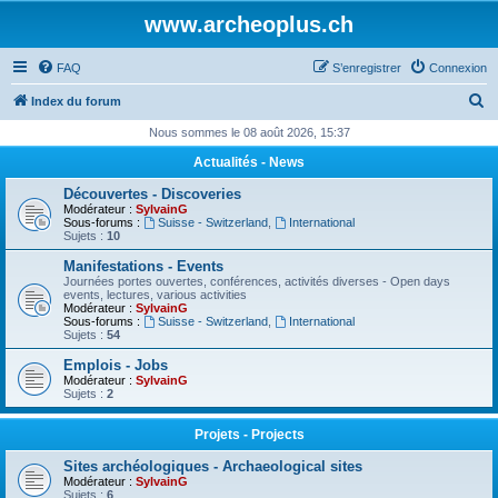
www.archeoplus.ch
FAQ
S’enregistrer
Connexion
R
Index du forum
e
Nous sommes le 08 août 2026, 15:37
c
Actualités - News
h
Découvertes - Discoveries
e
Modérateur :
SylvainG
Sous-forums :
Suisse - Switzerland
,
International
r
Sujets :
10
c
Manifestations - Events
Journées portes ouvertes, conférences, activités diverses - Open days
h
events, lectures, various activities
Modérateur :
SylvainG
e
Sous-forums :
Suisse - Switzerland
,
International
Sujets :
54
r
Emplois - Jobs
Modérateur :
SylvainG
Sujets :
2
Projets - Projects
Sites archéologiques - Archaeological sites
Modérateur :
SylvainG
Sujets :
6