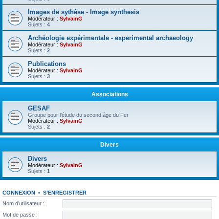
Images de sythèse - Image synthesis
Modérateur :
SylvainG
Sujets :
4
Archéologie expérimentale - experimental archaeology
Modérateur :
SylvainG
Sujets :
2
Publications
Modérateur :
SylvainG
Sujets :
3
Associations
GESAF
Groupe pour l'étude du second âge du Fer
Modérateur :
SylvainG
Sujets :
2
Divers
Divers
Modérateur :
SylvainG
Sujets :
1
CONNEXION
•
S’ENREGISTRER
Nom d’utilisateur :
Mot de passe :