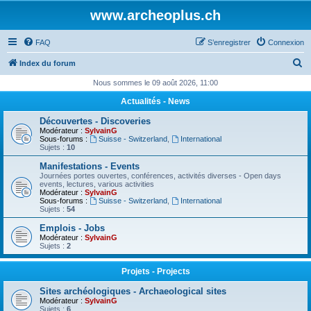
www.archeoplus.ch
FAQ
S’enregistrer
Connexion
R
Index du forum
e
Nous sommes le 09 août 2026, 11:00
c
Actualités - News
h
Découvertes - Discoveries
e
Modérateur :
SylvainG
Sous-forums :
Suisse - Switzerland
,
International
r
Sujets :
10
c
Manifestations - Events
Journées portes ouvertes, conférences, activités diverses - Open days
h
events, lectures, various activities
Modérateur :
SylvainG
e
Sous-forums :
Suisse - Switzerland
,
International
Sujets :
54
r
Emplois - Jobs
Modérateur :
SylvainG
Sujets :
2
Projets - Projects
Sites archéologiques - Archaeological sites
Modérateur :
SylvainG
Sujets :
6