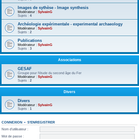
Images de sythèse - Image synthesis
Modérateur :
SylvainG
Sujets :
4
Archéologie expérimentale - experimental archaeology
Modérateur :
SylvainG
Sujets :
2
Publications
Modérateur :
SylvainG
Sujets :
3
Associations
GESAF
Groupe pour l'étude du second âge du Fer
Modérateur :
SylvainG
Sujets :
2
Divers
Divers
Modérateur :
SylvainG
Sujets :
1
CONNEXION
•
S’ENREGISTRER
Nom d’utilisateur :
Mot de passe :