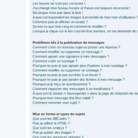
Les heures ne sont pas correctes !
J’ai changé mon fuseau horaire et l’heure est toujours incorrecte !
Ma langue n’est pas dans la liste !
A quoi correspondent les images à proximité de mon nom d’utilisateur 
Comment puis-je afficher un avatar ?
Qu’est-ce que mon rang et comment le modifier ?
Lorsque je clique sur le lien
courriel
d’un membre, on me demande de m
Problèmes liés à la publication de messages
Comment créer un nouveau sujet ou poster une réponse ?
Comment modifier ou supprimer un message ?
Comment ajouter une signature à mes messages ?
Comment créer un sondage ?
Pourquoi ne puis-je pas ajouter plus d’options à mon sondage ?
Comment modifier ou supprimer un sondage ?
Pourquoi ne puis-je pas accéder à un forum ?
Pourquoi ne puis-je pas joindre des fichiers à mon message ?
Pourquoi ai-je reçu un avertissement ?
Comment rapporter des messages à un modérateur ?
À quoi sert le bouton « Sauvegarder » dans la page de rédaction de 
Pourquoi mon message doit être validé ?
Comment remonter mon sujet ?
Mise en forme et types de sujets
Que sont les BBCodes ?
Puis-je utiliser le HTML ?
Que sont les smileys ?
Puis-je publier des images ?
Que sont les annonces globales ?