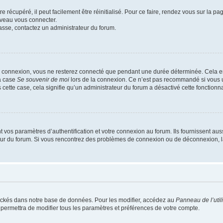
 récupéré, il peut facilement être réinitialisé. Pour ce faire, rendez vous sur la p
uveau vous connecter.
passe, contactez un administrateur du forum.
e connexion, vous ne resterez connecté que pendant une durée déterminée. Cela em
la case
Se souvenir de moi
lors de la connexion. Ce n’est pas recommandé si vous u
s cette case, cela signifie qu’un administrateur du forum a désactivé cette fonctionna
os paramètres d’authentification et votre connexion au forum. Ils fournissent aussi
teur du forum. Si vous rencontrez des problèmes de connexion ou de déconnexion, l
ockés dans notre base de données. Pour les modifier, accédez au
Panneau de l’util
 permettra de modifier tous les paramètres et préférences de votre compte.