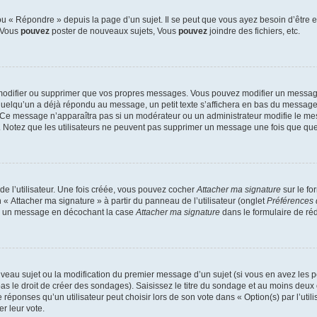
 « Répondre » depuis la page d’un sujet. Il se peut que vous ayez besoin d’être e
: Vous
pouvez
poster de nouveaux sujets, Vous
pouvez
joindre des fichiers, etc.
modifier ou supprimer que vos propres messages. Vous pouvez modifier un message
lqu’un a déjà répondu au message, un petit texte s’affichera en bas du message ind
n. Ce message n’apparaîtra pas si un modérateur ou un administrateur modifie le mes
ive. Notez que les utilisateurs ne peuvent pas supprimer un message une fois que qu
e l’utilisateur. Une fois créée, vous pouvez cocher
Attacher ma signature
sur le fo
 « Attacher ma signature » à partir du panneau de l’utilisateur (onglet
Préférences 
 à un message en décochant la case
Attacher ma signature
dans le formulaire de ré
ouveau sujet ou la modification du premier message d’un sujet (si vous en avez les p
 le droit de créer des sondages). Saisissez le titre du sondage et au moins deux o
onses qu’un utilisateur peut choisir lors de son vote dans « Option(s) par l’utilis
er leur vote.