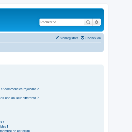
Rechercher
Recherche avancé
S’enregistrer
Connexion
s et comment les rejoindre ?
s une couleur différente ?
?
s !
bles !
n membre de ce forum !