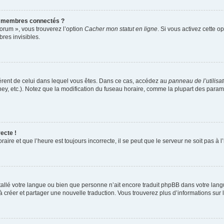
s membres connectés ?
forum », vous trouverez l’option
Cacher mon statut en ligne
. Si vous activez cette o
es invisibles.
ifférent de celui dans lequel vous êtes. Dans ce cas, accédez au
panneau de l’utilisa
ney, etc.). Notez que la modification du fuseau horaire, comme la plupart des para
ecte !
aire et que l’heure est toujours incorrecte, il se peut que le serveur ne soit pas à
installé votre langue ou bien que personne n’ait encore traduit phpBB dans votre l
s à créer et partager une nouvelle traduction. Vous trouverez plus d’informations sur l