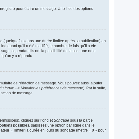
nregistré pour écrire un message. Une liste des options
 (quelquefois dans une durée limitée après sa publication) en
iquant qu’il a été modifié, le nombre de fois qu’il a été
sage, cependant ils ont la possibilité de laisser une note
elqu’un y a répondu.
rmulaire de rédaction de message. Vous pouvez aussi ajouter
du forum --> Modifier les préférences de message
). Par la suite,
daction de message.
ermissions), cliquez sur l’onglet
Sondage
sous la partie
ptions possibles, saisissez une option par ligne dans le
ateur », limiter la durée en jours du sondage (mettre « 0 » pour