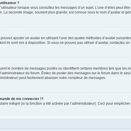
tilisateur ?
utilisateur lorsque vous consultez les messages d’un sujet. L’une d’elles peut êtr
rum. La seconde image, souvent plus grande, est connue sous le nom d’avatar et 
s pouvez ajouter un avatar en utilisant l’une des quatre méthodes d’avatar suivantes 
ont ils sont mis à disposition. Si vous ne pouvez pas utiliser d’avatar, contactez un
iquent le nombre de messages postés ou identifient certains membres tels que les 
ar l’administrateur du forum. Évitez de poster des messages sur le forum dans le seu
ministrateur) peut facilement abaisser votre compteur de messages.
mande de me connecter !?
re intégré (si la fonction a été activée par l’administrateur). Ceci pour empêcher l’u