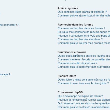
Amis et ignorés
Que sont mes listes d’amis et d’ignorés ?
?
Comment puis-je ajouter/supprimer des utilis
Recherche dans les forums
e connecter !?
Comment rechercher dans les forums ?
Pourquoi ma recherche ne renvoie aucun ré
Pourquoi ma recherche renvoie une page bl
Comment rechercher des membres ?
Comment puis-je trouver mes propres mess
Surveillance et favoris
Quelle est la différence entre les favoris et l
Comment mettre en favoris ou surveiller des
Comment surveiller des forums ?
Comment puis-je supprimer mes surveillanc
message ?
Fichiers joints
Quels fichiers joints sont autorisés sur ce f
Comment trouver tous mes fichiers joints ?
Concernant phpBB
Qui a développé ce logiciel de forum ?
Pourquoi la fonctionnalité X n’est pas dispon
Qui contacter pour les abus ou les questio
Comment puis-je contacter un administrateu