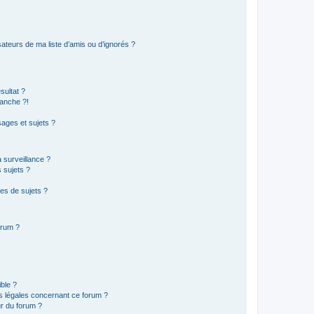
ateurs de ma liste d’amis ou d’ignorés ?
sultat ?
anche ?!
ages et sujets ?
a surveillance ?
 sujets ?
es de sujets ?
orum ?
ible ?
ns légales concernant ce forum ?
r du forum ?