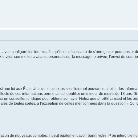
t avoir configuré les forums afin qu’il soit nécessaire de s’enregistrer pour poster
x invités comme les avatars personnalisés, la messagerie privée, l’envoi de courri
t une loi aux États-Unis qui dit que les sites Internet pouvant recueillir des infor
ollecte de ces informations permettant d’identifier un mineur de moins de 13 ans. S
tez un conseiller juridique pour obtenir son avis. Notez que phpBB Limited et les pr
gales de toutes sortes, à l’exception de celles mentionnées dans la question « Qui
réation de nouveaux comptes. Il peut également avoir banni votre IP ou interdit le no