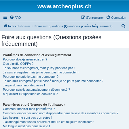
www.archeoplus.ch
FAQ
S’enregistrer
Connexion
R
Index du forum
Foire aux questions (Questions posées fréquemment)
e
Foire aux questions (Questions posées
c
fréquemment)
h
e
Problèmes de connexion et d’enregistrement
Pourquoi dois-je m’enregistrer ?
r
Que signifie COPPA ?
c
Je souhaite m’enregistrer, mais je n’y parviens pas !
Je suis enregistré mais je ne peux pas me connecter !
h
Pourquoi ne puis-je pas me connecter ?
Je me suis enregistré par le passé mais je ne peux plus me connecter ?!
e
J’ai perdu mon mot de passe !
r
Pourquoi suis-je automatiquement déconnecté ?
À quoi sert « Supprimer les cookies » ?
Paramètres et préférences de l’utilisateur
Comment modifier mes paramètres ?
Comment empêcher mon nom d’apparaître dans la liste des membres connectés ?
Les heures ne sont pas correctes !
J’ai changé mon fuseau horaire et l’heure est toujours incorrecte !
Ma langue n’est pas dans la liste !