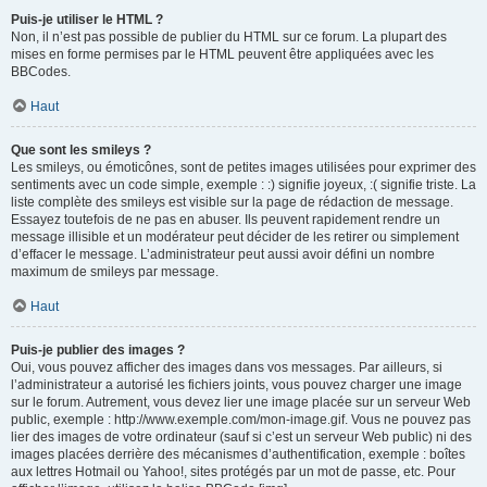
Puis-je utiliser le HTML ?
Non, il n’est pas possible de publier du HTML sur ce forum. La plupart des
mises en forme permises par le HTML peuvent être appliquées avec les
BBCodes.
Haut
Que sont les smileys ?
Les smileys, ou émoticônes, sont de petites images utilisées pour exprimer des
sentiments avec un code simple, exemple : :) signifie joyeux, :( signifie triste. La
liste complète des smileys est visible sur la page de rédaction de message.
Essayez toutefois de ne pas en abuser. Ils peuvent rapidement rendre un
message illisible et un modérateur peut décider de les retirer ou simplement
d’effacer le message. L’administrateur peut aussi avoir défini un nombre
maximum de smileys par message.
Haut
Puis-je publier des images ?
Oui, vous pouvez afficher des images dans vos messages. Par ailleurs, si
l’administrateur a autorisé les fichiers joints, vous pouvez charger une image
sur le forum. Autrement, vous devez lier une image placée sur un serveur Web
public, exemple : http://www.exemple.com/mon-image.gif. Vous ne pouvez pas
lier des images de votre ordinateur (sauf si c’est un serveur Web public) ni des
images placées derrière des mécanismes d’authentification, exemple : boîtes
aux lettres Hotmail ou Yahoo!, sites protégés par un mot de passe, etc. Pour