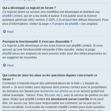
Qui a développé ce logiciel de forum ?
Ce logiciel (dans sa version non modifiée) est développé et distribué par
phpBB Limited
, qui en a les droits d’auteur. Il est publié sous la licence
publique générale GNU version 2 (GPL-2.0) et peut être diffusé librement. Pour
plus d’informations, visitez la page «
À propos de phpBB
» (en anglais).
Haut
Pourquoi la fonctionnalité X n’est pas disponible ?
Ce logiciel a été développé et mis sous licence par phpBB Limited. Si vous
pensez qu’une fonctionnalité nécessite d’être ajoutée, visitez la page
phpBB Ideas
(en anglais) où vous pouvez voter pour des idées proposées ou
en suggérer de nouvelles.
Haut
Qui contacter pour les abus ou les questions légales concernant ce
forum ?
Contactez n’importe lequel des administrateurs de la liste « L’équipe du
forum ». Si vous restez sans réponse alors prenez contact avec le propriétaire
du domaine (en faisant une
recherche sur whois
) ou si un service gratuit est
utilisé (exemple : Yahoo!, Free, f2s.com, etc.), avec le service de gestion ou des
abus. Notez que phpBB Limited
n’a absolument aucun contrôle
et ne peut
être, en aucun cas, tenu pour responsable sur
comment
,
où
ou
par qui
ce
forum est utilisé. Il est inutile de contacter phpBB Limited pour toute question