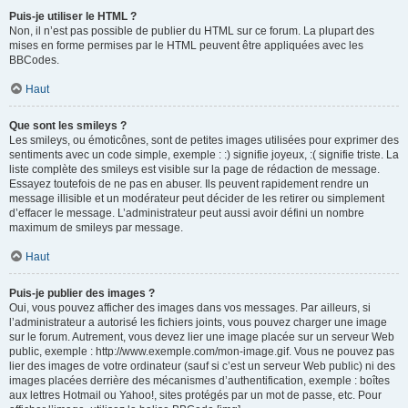
Puis-je utiliser le HTML ?
Non, il n’est pas possible de publier du HTML sur ce forum. La plupart des
mises en forme permises par le HTML peuvent être appliquées avec les
BBCodes.
Haut
Que sont les smileys ?
Les smileys, ou émoticônes, sont de petites images utilisées pour exprimer des
sentiments avec un code simple, exemple : :) signifie joyeux, :( signifie triste. La
liste complète des smileys est visible sur la page de rédaction de message.
Essayez toutefois de ne pas en abuser. Ils peuvent rapidement rendre un
message illisible et un modérateur peut décider de les retirer ou simplement
d’effacer le message. L’administrateur peut aussi avoir défini un nombre
maximum de smileys par message.
Haut
Puis-je publier des images ?
Oui, vous pouvez afficher des images dans vos messages. Par ailleurs, si
l’administrateur a autorisé les fichiers joints, vous pouvez charger une image
sur le forum. Autrement, vous devez lier une image placée sur un serveur Web
public, exemple : http://www.exemple.com/mon-image.gif. Vous ne pouvez pas
lier des images de votre ordinateur (sauf si c’est un serveur Web public) ni des
images placées derrière des mécanismes d’authentification, exemple : boîtes
aux lettres Hotmail ou Yahoo!, sites protégés par un mot de passe, etc. Pour