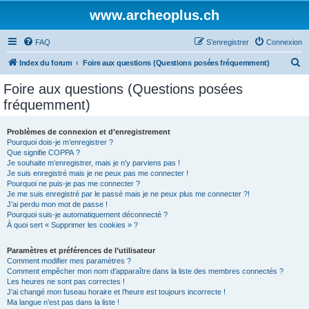
www.archeoplus.ch
FAQ
S’enregistrer
Connexion
R
Index du forum
Foire aux questions (Questions posées fréquemment)
e
Foire aux questions (Questions posées
c
fréquemment)
h
e
Problèmes de connexion et d’enregistrement
Pourquoi dois-je m’enregistrer ?
r
Que signifie COPPA ?
c
Je souhaite m’enregistrer, mais je n’y parviens pas !
Je suis enregistré mais je ne peux pas me connecter !
h
Pourquoi ne puis-je pas me connecter ?
Je me suis enregistré par le passé mais je ne peux plus me connecter ?!
e
J’ai perdu mon mot de passe !
r
Pourquoi suis-je automatiquement déconnecté ?
À quoi sert « Supprimer les cookies » ?
Paramètres et préférences de l’utilisateur
Comment modifier mes paramètres ?
Comment empêcher mon nom d’apparaître dans la liste des membres connectés ?
Les heures ne sont pas correctes !
J’ai changé mon fuseau horaire et l’heure est toujours incorrecte !
Ma langue n’est pas dans la liste !