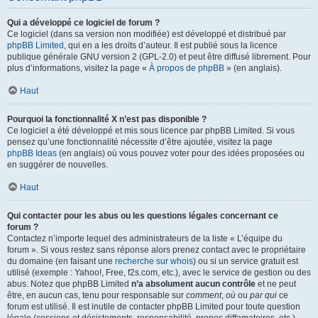
Qui a développé ce logiciel de forum ?
Ce logiciel (dans sa version non modifiée) est développé et distribué par
phpBB Limited
, qui en a les droits d’auteur. Il est publié sous la licence
publique générale GNU version 2 (GPL-2.0) et peut être diffusé librement. Pour
plus d’informations, visitez la page «
À propos de phpBB
» (en anglais).
Haut
Pourquoi la fonctionnalité X n’est pas disponible ?
Ce logiciel a été développé et mis sous licence par phpBB Limited. Si vous
pensez qu’une fonctionnalité nécessite d’être ajoutée, visitez la page
phpBB Ideas
(en anglais) où vous pouvez voter pour des idées proposées ou
en suggérer de nouvelles.
Haut
Qui contacter pour les abus ou les questions légales concernant ce
forum ?
Contactez n’importe lequel des administrateurs de la liste « L’équipe du
forum ». Si vous restez sans réponse alors prenez contact avec le propriétaire
du domaine (en faisant une
recherche sur whois
) ou si un service gratuit est
utilisé (exemple : Yahoo!, Free, f2s.com, etc.), avec le service de gestion ou des
abus. Notez que phpBB Limited
n’a absolument aucun contrôle
et ne peut
être, en aucun cas, tenu pour responsable sur
comment
,
où
ou
par qui
ce
forum est utilisé. Il est inutile de contacter phpBB Limited pour toute question