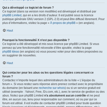
Qui a développé ce logiciel de forum ?
Ce logiciel (dans sa version non modifiée) est développé et distribué par
phpBB Limited
, qui en a les droits d’auteur. Il est publié sous la licence
publique générale GNU version 2 (GPL-2.0) et peut être diffusé librement. Pour
plus d’informations, visitez la page «
À propos de phpBB
» (en anglais).
Haut
Pourquoi la fonctionnalité X n’est pas disponible ?
Ce logiciel a été développé et mis sous licence par phpBB Limited. Si vous
pensez qu’une fonctionnalité nécessite d’être ajoutée, visitez la page
phpBB Ideas
(en anglais) où vous pouvez voter pour des idées proposées ou
en suggérer de nouvelles.
Haut
Qui contacter pour les abus ou les questions légales concernant ce
forum ?
Contactez n’importe lequel des administrateurs de la liste « L’équipe du
forum ». Si vous restez sans réponse alors prenez contact avec le propriétaire
du domaine (en faisant une
recherche sur whois
) ou si un service gratuit est
utilisé (exemple : Yahoo!, Free, f2s.com, etc.), avec le service de gestion ou des
abus. Notez que phpBB Limited
n’a absolument aucun contrôle
et ne peut
être, en aucun cas, tenu pour responsable sur
comment
,
où
ou
par qui
ce
forum est utilisé. Il est inutile de contacter phpBB Limited pour toute question