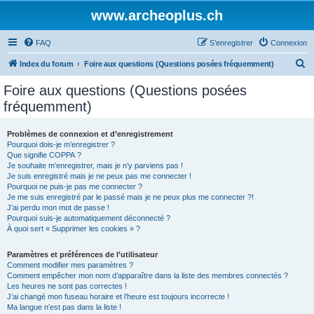
www.archeoplus.ch
FAQ
S’enregistrer
Connexion
R
Index du forum
Foire aux questions (Questions posées fréquemment)
e
Foire aux questions (Questions posées
c
fréquemment)
h
e
Problèmes de connexion et d’enregistrement
Pourquoi dois-je m’enregistrer ?
r
Que signifie COPPA ?
c
Je souhaite m’enregistrer, mais je n’y parviens pas !
Je suis enregistré mais je ne peux pas me connecter !
h
Pourquoi ne puis-je pas me connecter ?
Je me suis enregistré par le passé mais je ne peux plus me connecter ?!
e
J’ai perdu mon mot de passe !
r
Pourquoi suis-je automatiquement déconnecté ?
À quoi sert « Supprimer les cookies » ?
Paramètres et préférences de l’utilisateur
Comment modifier mes paramètres ?
Comment empêcher mon nom d’apparaître dans la liste des membres connectés ?
Les heures ne sont pas correctes !
J’ai changé mon fuseau horaire et l’heure est toujours incorrecte !
Ma langue n’est pas dans la liste !