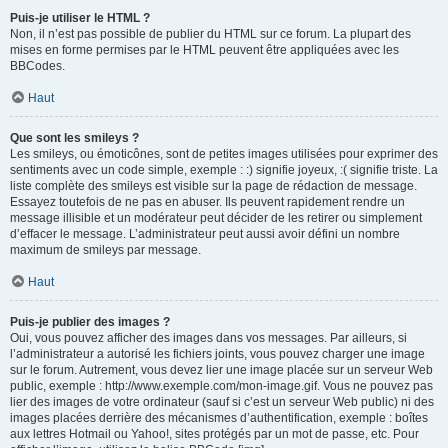
Puis-je utiliser le HTML ?
Non, il n’est pas possible de publier du HTML sur ce forum. La plupart des
mises en forme permises par le HTML peuvent être appliquées avec les
BBCodes.
Haut
Que sont les smileys ?
Les smileys, ou émoticônes, sont de petites images utilisées pour exprimer des
sentiments avec un code simple, exemple : :) signifie joyeux, :( signifie triste. La
liste complète des smileys est visible sur la page de rédaction de message.
Essayez toutefois de ne pas en abuser. Ils peuvent rapidement rendre un
message illisible et un modérateur peut décider de les retirer ou simplement
d’effacer le message. L’administrateur peut aussi avoir défini un nombre
maximum de smileys par message.
Haut
Puis-je publier des images ?
Oui, vous pouvez afficher des images dans vos messages. Par ailleurs, si
l’administrateur a autorisé les fichiers joints, vous pouvez charger une image
sur le forum. Autrement, vous devez lier une image placée sur un serveur Web
public, exemple : http://www.exemple.com/mon-image.gif. Vous ne pouvez pas
lier des images de votre ordinateur (sauf si c’est un serveur Web public) ni des
images placées derrière des mécanismes d’authentification, exemple : boîtes
aux lettres Hotmail ou Yahoo!, sites protégés par un mot de passe, etc. Pour