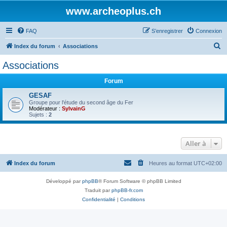
www.archeoplus.ch
FAQ
S’enregistrer
Connexion
R
Index du forum
Associations
e
Associations
c
Forum
h
e
GESAF
Groupe pour l'étude du second âge du Fer
r
Modérateur :
SylvainG
Sujets :
2
c
h
Aller à
e
r
Index du forum
Heures au format
UTC+02:00
Développé par
phpBB
® Forum Software © phpBB Limited
Traduit par
phpBB-fr.com
Confidentialité
|
Conditions