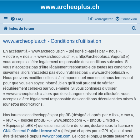
www.archeoplus.ch
FAQ
S’enregistrer
Connexion
R
Index du forum
e
www.archeoplus.ch - Conditions d’utilisation
c
h
En accédant à « www.archeoplus.ch » (désigné ci-après par « nous »,
« notre », « nos », « www.archeoplus.ch », « http://archeoplus.ch/agora3 »),
e
vous acceptez d’être légalement responsable des conditions suivantes. Si
r
vous n’acceptez pas d’être légalement responsable de toutes les conditions
suivantes, alors n’accédez pas et/ou n’utilisez pas « www.archeoplus.ch ».
c
Nous pouvons modifier celles-ci à n’importe quel moment et nous ferons tout
h
pour que vous en soyez informé, bien qu’il soit prudent de vérifier
régulièrement celles-ci par vous-même. Si vous continuez d’utiliser
e
« www.archeoplus.ch » alors que des changements ont été effectués, vous
r
acceptez d’être légalement responsable des conditions découlant des mises à
jour et/ou modifications.
Nos forums sont développés par phpBB (désigné ci-après par « ils », « eux »,
« leur », « logiciel phpBB », « www.phpbb.com », « phpBB Limited »,
« Équipes phpBB ») qui est un script libre de forum, déclaré sous la licence «
GNU General Public License v2
» (désigné ci-après par « GPL ») et qui peut
être téléchargé depuis
www.phpbb.com
. Le logiciel phpBB facilite seulement