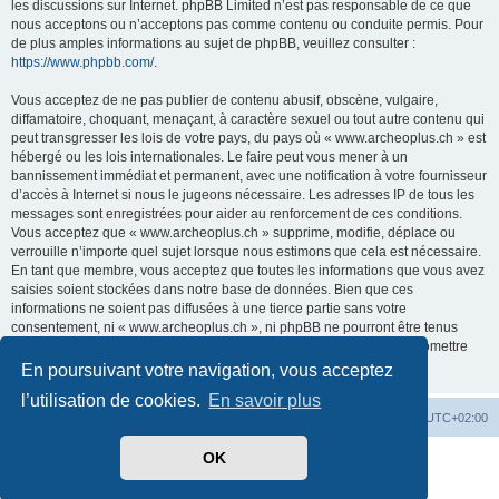
les discussions sur Internet. phpBB Limited n’est pas responsable de ce que
nous acceptons ou n’acceptons pas comme contenu ou conduite permis. Pour
de plus amples informations au sujet de phpBB, veuillez consulter :
https://www.phpbb.com/
.
Vous acceptez de ne pas publier de contenu abusif, obscène, vulgaire,
diffamatoire, choquant, menaçant, à caractère sexuel ou tout autre contenu qui
peut transgresser les lois de votre pays, du pays où « www.archeoplus.ch » est
hébergé ou les lois internationales. Le faire peut vous mener à un
bannissement immédiat et permanent, avec une notification à votre fournisseur
d’accès à Internet si nous le jugeons nécessaire. Les adresses IP de tous les
messages sont enregistrées pour aider au renforcement de ces conditions.
Vous acceptez que « www.archeoplus.ch » supprime, modifie, déplace ou
verrouille n’importe quel sujet lorsque nous estimons que cela est nécessaire.
En tant que membre, vous acceptez que toutes les informations que vous avez
saisies soient stockées dans notre base de données. Bien que ces
informations ne soient pas diffusées à une tierce partie sans votre
consentement, ni « www.archeoplus.ch », ni phpBB ne pourront être tenus
comme responsables en cas de tentative de piratage visant à compromettre
les données.
En poursuivant votre navigation, vous acceptez
l’utilisation de cookies.
En savoir plus
Index du forum
Heures au format
UTC+02:00
OK
Développé par
phpBB
® Forum Software © phpBB Limited
Traduit par
phpBB-fr.com
Confidentialité
|
Conditions