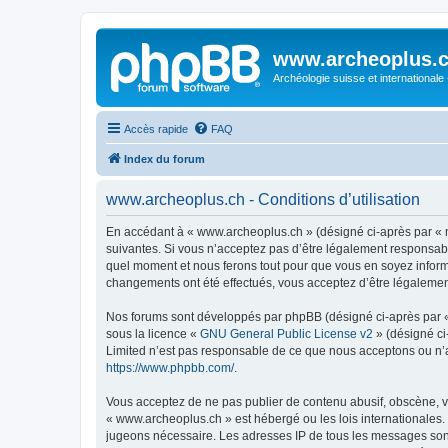
www.archeoplus.
Archéologie suisse et internationale
Accès rapide
FAQ
Index du forum
www.archeoplus.ch - Conditions d’utilisation
En accédant à « www.archeoplus.ch » (désigné ci-après par « n
suivantes. Si vous n’acceptez pas d’être légalement responsabl
quel moment et nous ferons tout pour que vous en soyez informé
changements ont été effectués, vous acceptez d’être légalemen
Nos forums sont développés par phpBB (désigné ci-après par « i
sous la licence «
GNU General Public License v2
» (désigné ci
Limited n’est pas responsable de ce que nous acceptons ou n’
https://www.phpbb.com/
.
Vous acceptez de ne pas publier de contenu abusif, obscène, vu
« www.archeoplus.ch » est hébergé ou les lois internationales.
jugeons nécessaire. Les adresses IP de tous les messages sont