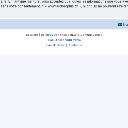
saire. En tant que membre, vous acceptez que toutes les informations que vous av
ie sans votre consentement, ni « www.archeoplus.ch », ni phpBB ne pourront être t
Nou
Développé par
phpBB
® Forum Software © phpBB Limited
Traduit par
phpBB-fr.com
Confidentialité
|
Conditions