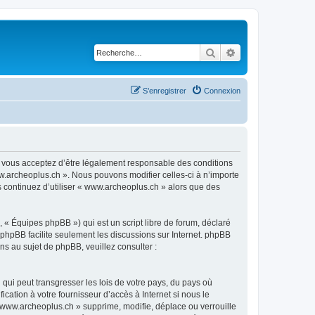
Rechercher
Recherche avancé
S’enregistrer
Connexion
, vous acceptez d’être légalement responsable des conditions
ww.archeoplus.ch ». Nous pouvons modifier celles-ci à n’importe
s continuez d’utiliser « www.archeoplus.ch » alors que des
 « Équipes phpBB ») qui est un script libre de forum, déclaré
l phpBB facilite seulement les discussions sur Internet. phpBB
 au sujet de phpBB, veuillez consulter :
qui peut transgresser les lois de votre pays, du pays où
ation à votre fournisseur d’accès à Internet si nous le
www.archeoplus.ch » supprime, modifie, déplace ou verrouille