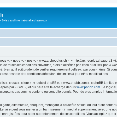
ch
 - Swiss and international archaeology
ous », « notre », « nos », « www.archeoplus.ch », « http://archeoplus.ch/agora3 »)
e de toutes les conditions suivantes, alors n’accédez pas et/ou n’utilisez pas « w
, bien qu’il soit prudent de vérifier régulièrement celles-ci par vous-même. Si vou
t responsable des conditions découlant des mises à jour et/ou modifications.
ls », « eux », « leur », « logiciel phpBB », « www.phpbb.com », « phpBB Limited »,
-après par « GPL ») et qui peut être téléchargé depuis
www.phpbb.com
. Le logicie
acceptons pas comme contenu ou conduite permis. Pour de plus amples informations
lgaire, diffamatoire, choquant, menaçant, à caractère sexuel ou tout autre contenu 
 Le faire peut vous mener à un bannissement immédiat et permanent, avec une notific
 enregistrées pour aider au renforcement de ces conditions. Vous acceptez que « 