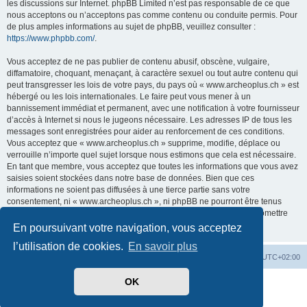
les discussions sur Internet. phpBB Limited n’est pas responsable de ce que
nous acceptons ou n’acceptons pas comme contenu ou conduite permis. Pour
de plus amples informations au sujet de phpBB, veuillez consulter :
https://www.phpbb.com/
.
Vous acceptez de ne pas publier de contenu abusif, obscène, vulgaire,
diffamatoire, choquant, menaçant, à caractère sexuel ou tout autre contenu qui
peut transgresser les lois de votre pays, du pays où « www.archeoplus.ch » est
hébergé ou les lois internationales. Le faire peut vous mener à un
bannissement immédiat et permanent, avec une notification à votre fournisseur
d’accès à Internet si nous le jugeons nécessaire. Les adresses IP de tous les
messages sont enregistrées pour aider au renforcement de ces conditions.
Vous acceptez que « www.archeoplus.ch » supprime, modifie, déplace ou
verrouille n’importe quel sujet lorsque nous estimons que cela est nécessaire.
En tant que membre, vous acceptez que toutes les informations que vous avez
saisies soient stockées dans notre base de données. Bien que ces
informations ne soient pas diffusées à une tierce partie sans votre
consentement, ni « www.archeoplus.ch », ni phpBB ne pourront être tenus
comme responsables en cas de tentative de piratage visant à compromettre
les données.
En poursuivant votre navigation, vous acceptez
l’utilisation de cookies.
En savoir plus
Index du forum
Heures au format
UTC+02:00
OK
Développé par
phpBB
® Forum Software © phpBB Limited
Traduit par
phpBB-fr.com
Confidentialité
|
Conditions