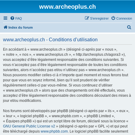
www.archeoplus.ch
FAQ
S’enregistrer
Connexion
R
Index du forum
e
www.archeoplus.ch - Conditions d’utilisation
c
h
En accédant à « www.archeoplus.ch » (désigné ci-après par « nous »,
« notre », « nos », « www.archeoplus.ch », « http://archeoplus.ch/agora3 »),
e
vous acceptez d’être légalement responsable des conditions suivantes. Si
r
vous n’acceptez pas d’être légalement responsable de toutes les conditions
suivantes, alors n’accédez pas et/ou n’utilisez pas « www.archeoplus.ch ».
c
Nous pouvons modifier celles-ci à n’importe quel moment et nous ferons tout
h
pour que vous en soyez informé, bien qu’il soit prudent de vérifier
régulièrement celles-ci par vous-même. Si vous continuez d’utiliser
e
« www.archeoplus.ch » alors que des changements ont été effectués, vous
r
acceptez d’être légalement responsable des conditions découlant des mises à
jour et/ou modifications.
Nos forums sont développés par phpBB (désigné ci-après par « ils », « eux »,
« leur », « logiciel phpBB », « www.phpbb.com », « phpBB Limited »,
« Équipes phpBB ») qui est un script libre de forum, déclaré sous la licence «
GNU General Public License v2
» (désigné ci-après par « GPL ») et qui peut
être téléchargé depuis
www.phpbb.com
. Le logiciel phpBB facilite seulement