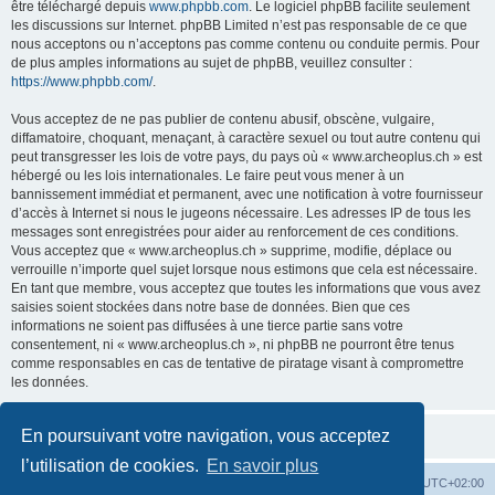
être téléchargé depuis
www.phpbb.com
. Le logiciel phpBB facilite seulement
les discussions sur Internet. phpBB Limited n’est pas responsable de ce que
nous acceptons ou n’acceptons pas comme contenu ou conduite permis. Pour
de plus amples informations au sujet de phpBB, veuillez consulter :
https://www.phpbb.com/
.
Vous acceptez de ne pas publier de contenu abusif, obscène, vulgaire,
diffamatoire, choquant, menaçant, à caractère sexuel ou tout autre contenu qui
peut transgresser les lois de votre pays, du pays où « www.archeoplus.ch » est
hébergé ou les lois internationales. Le faire peut vous mener à un
bannissement immédiat et permanent, avec une notification à votre fournisseur
d’accès à Internet si nous le jugeons nécessaire. Les adresses IP de tous les
messages sont enregistrées pour aider au renforcement de ces conditions.
Vous acceptez que « www.archeoplus.ch » supprime, modifie, déplace ou
verrouille n’importe quel sujet lorsque nous estimons que cela est nécessaire.
En tant que membre, vous acceptez que toutes les informations que vous avez
saisies soient stockées dans notre base de données. Bien que ces
informations ne soient pas diffusées à une tierce partie sans votre
consentement, ni « www.archeoplus.ch », ni phpBB ne pourront être tenus
comme responsables en cas de tentative de piratage visant à compromettre
les données.
En poursuivant votre navigation, vous acceptez
l’utilisation de cookies.
En savoir plus
Index du forum
Heures au format
UTC+02:00