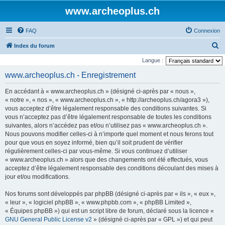
www.archeoplus.ch
FAQ
Connexion
R
Index du forum
e
Langue :
c
www.archeoplus.ch - Enregistrement
h
En accédant à « www.archeoplus.ch » (désigné ci-après par « nous »,
e
« notre », « nos », « www.archeoplus.ch », « http://archeoplus.ch/agora3 »),
r
vous acceptez d’être légalement responsable des conditions suivantes. Si
vous n’acceptez pas d’être légalement responsable de toutes les conditions
c
suivantes, alors n’accédez pas et/ou n’utilisez pas « www.archeoplus.ch ».
h
Nous pouvons modifier celles-ci à n’importe quel moment et nous ferons tout
e
pour que vous en soyez informé, bien qu’il soit prudent de vérifier
régulièrement celles-ci par vous-même. Si vous continuez d’utiliser
r
« www.archeoplus.ch » alors que des changements ont été effectués, vous
acceptez d’être légalement responsable des conditions découlant des mises à
jour et/ou modifications.
Nos forums sont développés par phpBB (désigné ci-après par « ils », « eux »,
« leur », « logiciel phpBB », « www.phpbb.com », « phpBB Limited »,
« Équipes phpBB ») qui est un script libre de forum, déclaré sous la licence «
GNU General Public License v2
» (désigné ci-après par « GPL ») et qui peut