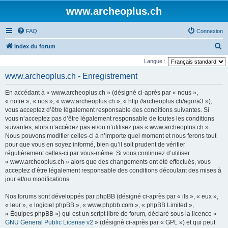
www.archeoplus.ch
FAQ
Connexion
R
Index du forum
e
Langue :
c
www.archeoplus.ch - Enregistrement
h
En accédant à « www.archeoplus.ch » (désigné ci-après par « nous »,
e
« notre », « nos », « www.archeoplus.ch », « http://archeoplus.ch/agora3 »),
r
vous acceptez d’être légalement responsable des conditions suivantes. Si
vous n’acceptez pas d’être légalement responsable de toutes les conditions
c
suivantes, alors n’accédez pas et/ou n’utilisez pas « www.archeoplus.ch ».
h
Nous pouvons modifier celles-ci à n’importe quel moment et nous ferons tout
e
pour que vous en soyez informé, bien qu’il soit prudent de vérifier
régulièrement celles-ci par vous-même. Si vous continuez d’utiliser
r
« www.archeoplus.ch » alors que des changements ont été effectués, vous
acceptez d’être légalement responsable des conditions découlant des mises à
jour et/ou modifications.
Nos forums sont développés par phpBB (désigné ci-après par « ils », « eux »,
« leur », « logiciel phpBB », « www.phpbb.com », « phpBB Limited »,
« Équipes phpBB ») qui est un script libre de forum, déclaré sous la licence «
GNU General Public License v2
» (désigné ci-après par « GPL ») et qui peut