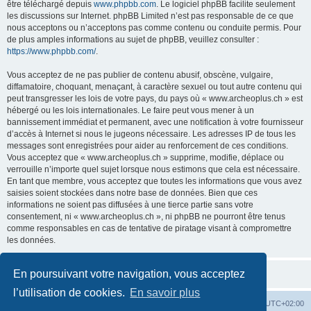
être téléchargé depuis
www.phpbb.com
. Le logiciel phpBB facilite seulement
les discussions sur Internet. phpBB Limited n’est pas responsable de ce que
nous acceptons ou n’acceptons pas comme contenu ou conduite permis. Pour
de plus amples informations au sujet de phpBB, veuillez consulter :
https://www.phpbb.com/
.
Vous acceptez de ne pas publier de contenu abusif, obscène, vulgaire,
diffamatoire, choquant, menaçant, à caractère sexuel ou tout autre contenu qui
peut transgresser les lois de votre pays, du pays où « www.archeoplus.ch » est
hébergé ou les lois internationales. Le faire peut vous mener à un
bannissement immédiat et permanent, avec une notification à votre fournisseur
d’accès à Internet si nous le jugeons nécessaire. Les adresses IP de tous les
messages sont enregistrées pour aider au renforcement de ces conditions.
Vous acceptez que « www.archeoplus.ch » supprime, modifie, déplace ou
verrouille n’importe quel sujet lorsque nous estimons que cela est nécessaire.
En tant que membre, vous acceptez que toutes les informations que vous avez
saisies soient stockées dans notre base de données. Bien que ces
informations ne soient pas diffusées à une tierce partie sans votre
consentement, ni « www.archeoplus.ch », ni phpBB ne pourront être tenus
comme responsables en cas de tentative de piratage visant à compromettre
les données.
En poursuivant votre navigation, vous acceptez
l’utilisation de cookies.
En savoir plus
Index du forum
Heures au format
UTC+02:00