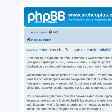
www.archeoplus.
Archéologie suisse et internationale
Accès rapide
FAQ
Index du forum
www.archeoplus.ch - Politique de confidentialité
Cette politique explique en détail comment « www.archeoplus.ch 
(désigné ci-après par « ils », « eux », « leur », « logiciel ph
d’utilisation de votre part (désignée ci-après par « vos informati
Vos informations sont collectées de deux manières. Premièremen
dans les fichiers temporaires du navigateur Internet de votre ord
(désigné ci-après par « session-id »), qui vous sont automatiq
utilisé pour stocker les informations sur les sujets que vous ave
Nous pouvons également créer des cookies externes au logicie
les pages créées par le logiciel phpBB. La seconde manière est 
qu’utilisateur invité (désignée ci-après par « messages invité
lors d’une connexion (désignés ici par « vos messages »).