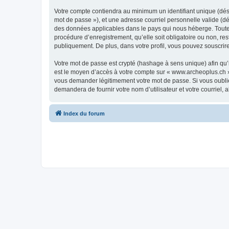
Votre compte contiendra au minimum un identifiant unique (dési
mot de passe »), et une adresse courriel personnelle valide (dé
des données applicables dans le pays qui nous héberge. Toute i
procédure d’enregistrement, qu’elle soit obligatoire ou non, re
publiquement. De plus, dans votre profil, vous pouvez souscrire
Votre mot de passe est crypté (hashage à sens unique) afin qu’i
est le moyen d’accès à votre compte sur « www.archeoplus.ch 
vous demander légitimement votre mot de passe. Si vous oubliez
demandera de fournir votre nom d’utilisateur et votre courriel
Index du forum