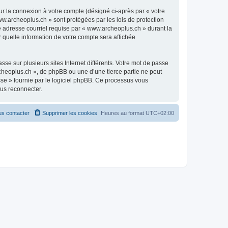
ur la connexion à votre compte (désigné ci-après par « votre
ww.archeoplus.ch » sont protégées par les lois de protection
e adresse courriel requise par « www.archeoplus.ch » durant la
r quelle information de votre compte sera affichée
se sur plusieurs sites Internet différents. Votre mot de passe
heoplus.ch », de phpBB ou une d’une tierce partie ne peut
sse » fournie par le logiciel phpBB. Ce processus vous
ous reconnecter.
s contacter
Supprimer les cookies
Heures au format
UTC+02:00