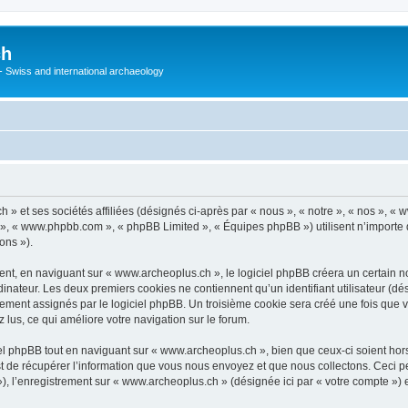
ch
 - Swiss and international archaeology
» et ses sociétés affiliées (désignés ci-après par « nous », « notre », « nos », «
pBB », « www.phpbb.com », « phpBB Limited », « Équipes phpBB ») utilisent n’importe
ons »).
t, en naviguant sur « www.archeoplus.ch », le logiciel phpBB créera un certain nom
inateur. Les deux premiers cookies ne contiennent qu’un identifiant utilisateur (dési
uement assignés par le logiciel phpBB. Un troisième cookie sera créé une fois que 
z lus, ce qui améliore votre navigation sur le forum.
l phpBB tout en naviguant sur « www.archeoplus.ch », bien que ceux-ci soient hor
de récupérer l’information que vous nous envoyez et que nous collectons. Ceci peut 
s »), l’enregistrement sur « www.archeoplus.ch » (désignée ici par « votre compte »