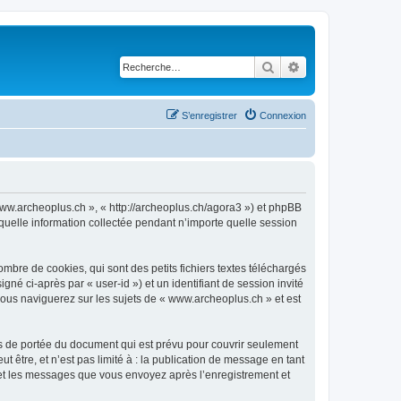
Rechercher
Recherche avancé
S’enregistrer
Connexion
 www.archeoplus.ch », « http://archeoplus.ch/agora3 ») et phpBB
 quelle information collectée pendant n’importe quelle session
bre de cookies, qui sont des petits fichiers textes téléchargés
gné ci-après par « user-id ») et un identifiant de session invité
vous naviguerez sur les sujets de « www.archeoplus.ch » et est
s de portée du document qui est prévu pour couvrir seulement
être, et n’est pas limité à : la publication de message en tant
) et les messages que vous envoyez après l’enregistrement et