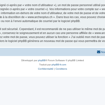
gné ci-après par « votre nom d’utilisateur »), un mot de passe personnel utilisé po
signée ci-après par « votre courriel »). Vos informations pour votre compte sur « w
nformation en-dehors de votre nom d’utilisateur, de votre mot de passe et de votr
ste à la discrétion de « www.archeoplus.ch ». Dans tous les cas, vous pouvez choisi
 ou non à l’envoi automatique de courriel par le logiciel phpBB.
l soit sécurisé. Cependant, il est recommandé de ne pas utiliser le même mot de pas
», conservez-le soigneusement et en aucun cas une personne affiliée de « www.arc
 votre mot de passe, vous pouvez utiliser la fonction « J’ai oublié mon mot de pa
, alors le logiciel phpBB générera un nouveau mot de passe qui vous permettra de v
Nou
Développé par
phpBB
® Forum Software © phpBB Limited
Traduit par
phpBB-fr.com
Confidentialité
|
Conditions