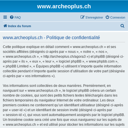
www.archeoplus.ch
FAQ
S’enregistrer
Connexion
R
Index du forum
e
www.archeoplus.ch - Politique de confidentialité
c
h
Cette politique explique en détail comment « www.archeoplus.ch » et ses
sociétés affiliées (désignés ci-après par « nous », « notre », « nos »,
e
« www.archeoplus.ch », « http://archeoplus.ch/agora3 ») et phpBB (désigné ci-
r
après par « ils », « eux », « leur », « logiciel phpBB », « www.phpbb.com »,
« phpBB Limited », « Équipes phpBB ») utilisent n’importe quelle information
c
collectée pendant n’importe quelle session d’utilisation de votre part (désignée
h
ci-après par « vos informations »).
e
Vos informations sont collectées de deux manières. Premièrement, en
r
naviguant sur « www.archeoplus.ch », le logiciel phpBB créera un certain
nombre de cookies, qui sont des petits fichiers textes téléchargés dans les
fichiers temporaires du navigateur Internet de votre ordinateur. Les deux
premiers cookies ne contiennent qu’un identifiant utilisateur (désigné ci-après
par « user-id ») et un identifiant de session invité (désigné ci-après par
« session-id »), qui vous sont automatiquement assignés par le logiciel phpBB.
Un troisième cookie sera créé une fois que vous naviguerez sur les sujets de
« www.archeoplus.ch » et est utilisé pour stocker les informations sur les sujets