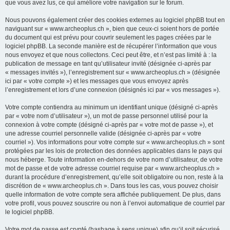
que vous avez lus, ce qui améliore votre navigation sur le forum.
Nous pouvons également créer des cookies externes au logiciel phpBB tout en
naviguant sur « www.archeoplus.ch », bien que ceux-ci soient hors de portée
du document qui est prévu pour couvrir seulement les pages créées par le
logiciel phpBB. La seconde manière est de récupérer l’information que vous
nous envoyez et que nous collectons. Ceci peut être, et n’est pas limité à : la
publication de message en tant qu’utilisateur invité (désignée ci-après par
« messages invités »), l’enregistrement sur « www.archeoplus.ch » (désignée
ici par « votre compte ») et les messages que vous envoyez après
l’enregistrement et lors d’une connexion (désignés ici par « vos messages »).
Votre compte contiendra au minimum un identifiant unique (désigné ci-après
par « votre nom d’utilisateur »), un mot de passe personnel utilisé pour la
connexion à votre compte (désigné ci-après par « votre mot de passe »), et
une adresse courriel personnelle valide (désignée ci-après par « votre
courriel »). Vos informations pour votre compte sur « www.archeoplus.ch » sont
protégées par les lois de protection des données applicables dans le pays qui
nous héberge. Toute information en-dehors de votre nom d’utilisateur, de votre
mot de passe et de votre adresse courriel requise par « www.archeoplus.ch »
durant la procédure d’enregistrement, qu’elle soit obligatoire ou non, reste à la
discrétion de « www.archeoplus.ch ». Dans tous les cas, vous pouvez choisir
quelle information de votre compte sera affichée publiquement. De plus, dans
votre profil, vous pouvez souscrire ou non à l’envoi automatique de courriel par
le logiciel phpBB.
Votre mot de passe est crypté (hashage à sens unique) afin qu’il soit sécurisé.