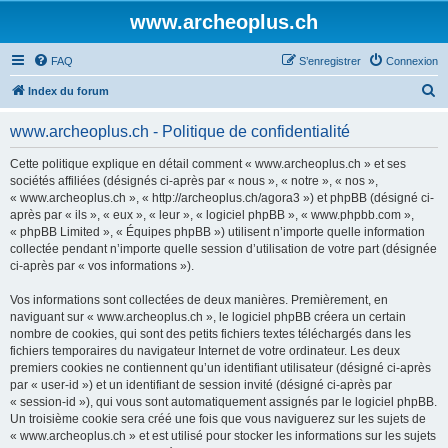
www.archeoplus.ch
FAQ
S’enregistrer
Connexion
R
Index du forum
e
www.archeoplus.ch - Politique de confidentialité
c
h
Cette politique explique en détail comment « www.archeoplus.ch » et ses
sociétés affiliées (désignés ci-après par « nous », « notre », « nos »,
e
« www.archeoplus.ch », « http://archeoplus.ch/agora3 ») et phpBB (désigné ci-
r
après par « ils », « eux », « leur », « logiciel phpBB », « www.phpbb.com »,
« phpBB Limited », « Équipes phpBB ») utilisent n’importe quelle information
c
collectée pendant n’importe quelle session d’utilisation de votre part (désignée
h
ci-après par « vos informations »).
e
Vos informations sont collectées de deux manières. Premièrement, en
r
naviguant sur « www.archeoplus.ch », le logiciel phpBB créera un certain
nombre de cookies, qui sont des petits fichiers textes téléchargés dans les
fichiers temporaires du navigateur Internet de votre ordinateur. Les deux
premiers cookies ne contiennent qu’un identifiant utilisateur (désigné ci-après
par « user-id ») et un identifiant de session invité (désigné ci-après par
« session-id »), qui vous sont automatiquement assignés par le logiciel phpBB.
Un troisième cookie sera créé une fois que vous naviguerez sur les sujets de
« www.archeoplus.ch » et est utilisé pour stocker les informations sur les sujets