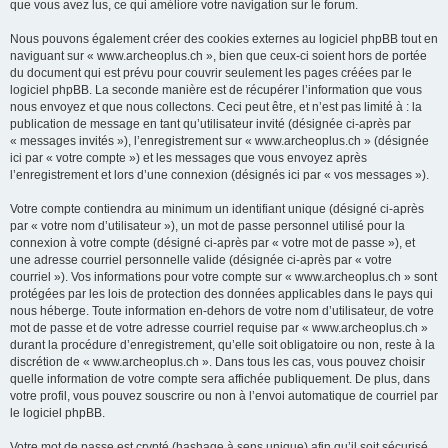
que vous avez lus, ce qui améliore votre navigation sur le forum.
Nous pouvons également créer des cookies externes au logiciel phpBB tout en
naviguant sur « www.archeoplus.ch », bien que ceux-ci soient hors de portée
du document qui est prévu pour couvrir seulement les pages créées par le
logiciel phpBB. La seconde manière est de récupérer l’information que vous
nous envoyez et que nous collectons. Ceci peut être, et n’est pas limité à : la
publication de message en tant qu’utilisateur invité (désignée ci-après par
« messages invités »), l’enregistrement sur « www.archeoplus.ch » (désignée
ici par « votre compte ») et les messages que vous envoyez après
l’enregistrement et lors d’une connexion (désignés ici par « vos messages »).
Votre compte contiendra au minimum un identifiant unique (désigné ci-après
par « votre nom d’utilisateur »), un mot de passe personnel utilisé pour la
connexion à votre compte (désigné ci-après par « votre mot de passe »), et
une adresse courriel personnelle valide (désignée ci-après par « votre
courriel »). Vos informations pour votre compte sur « www.archeoplus.ch » sont
protégées par les lois de protection des données applicables dans le pays qui
nous héberge. Toute information en-dehors de votre nom d’utilisateur, de votre
mot de passe et de votre adresse courriel requise par « www.archeoplus.ch »
durant la procédure d’enregistrement, qu’elle soit obligatoire ou non, reste à la
discrétion de « www.archeoplus.ch ». Dans tous les cas, vous pouvez choisir
quelle information de votre compte sera affichée publiquement. De plus, dans
votre profil, vous pouvez souscrire ou non à l’envoi automatique de courriel par
le logiciel phpBB.
Votre mot de passe est crypté (hashage à sens unique) afin qu’il soit sécurisé.