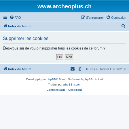
www.archeoplus.ch
FAQ
S’enregistrer
Connexion
R
Index du forum
e
Supprimer les cookies
c
h
Êtes-vous sûr de vouloir supprimer tous les cookies de ce forum ?
e
r
c
Index du forum
Heures au format
UTC+02:00
h
Développé par
phpBB
® Forum Software © phpBB Limited
e
Traduit par
phpBB-fr.com
r
Confidentialité
|
Conditions