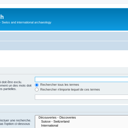
ch
 - Swiss and international archaeology
 doit être exclu.
Rechercher tous les termes
ement un des mots doit
s partielles.
Rechercher n’importe lequel de ces termes
fectuer une recherche.
s l’option ci-dessous