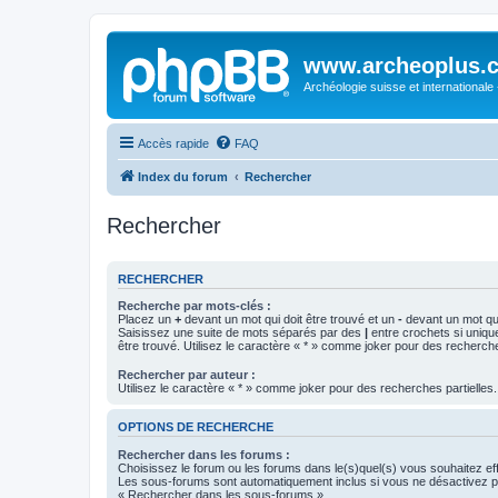
www.archeoplus.
Archéologie suisse et internationale
Accès rapide
FAQ
Index du forum
Rechercher
Rechercher
RECHERCHER
Recherche par mots-clés :
Placez un
+
devant un mot qui doit être trouvé et un
-
devant un mot qui
Saisissez une suite de mots séparés par des
|
entre crochets si uniqu
être trouvé. Utilisez le caractère « * » comme joker pour des recherche
Rechercher par auteur :
Utilisez le caractère « * » comme joker pour des recherches partielles.
OPTIONS DE RECHERCHE
Rechercher dans les forums :
Choisissez le forum ou les forums dans le(s)quel(s) vous souhaitez ef
Les sous-forums sont automatiquement inclus si vous ne désactivez pa
« Rechercher dans les sous-forums ».