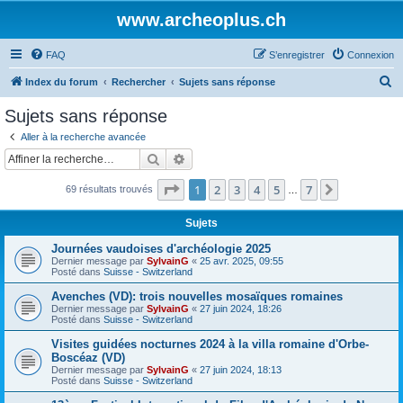
www.archeoplus.ch
FAQ
S’enregistrer
Connexion
R
Index du forum
Rechercher
Sujets sans réponse
e
Sujets sans réponse
c
Aller à la recherche avancée
h
Rechercher
Recherche avancée
e
Page
1
sur
7
1
2
3
4
5
7
Suivante
69 résultats trouvés
r
…
c
Sujets
h
Journées vaudoises d'archéologie 2025
e
Dernier message par
SylvainG
«
25 avr. 2025, 09:55
Posté dans
Suisse - Switzerland
r
Avenches (VD): trois nouvelles mosaïques romaines
Dernier message par
SylvainG
«
27 juin 2024, 18:26
Posté dans
Suisse - Switzerland
Visites guidées nocturnes 2024 à la villa romaine d'Orbe-
Boscéaz (VD)
Dernier message par
SylvainG
«
27 juin 2024, 18:13
Posté dans
Suisse - Switzerland