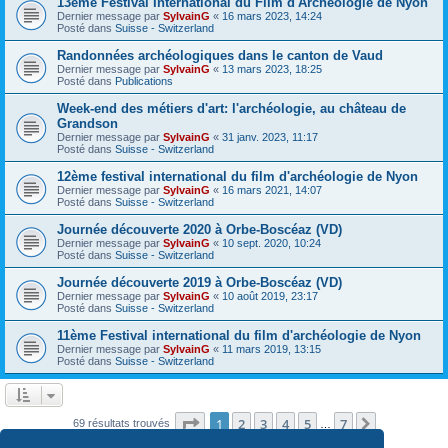
13ème Festival International du Film d'Archéologie de Nyon
Dernier message par
SylvainG
«
16 mars 2023, 14:24
Posté dans
Suisse - Switzerland
Randonnées archéologiques dans le canton de Vaud
Dernier message par
SylvainG
«
13 mars 2023, 18:25
Posté dans
Publications
Week-end des métiers d'art: l'archéologie, au château de
Grandson
Dernier message par
SylvainG
«
31 janv. 2023, 11:17
Posté dans
Suisse - Switzerland
12ème festival international du film d'archéologie de Nyon
Dernier message par
SylvainG
«
16 mars 2021, 14:07
Posté dans
Suisse - Switzerland
Journée découverte 2020 à Orbe-Boscéaz (VD)
Dernier message par
SylvainG
«
10 sept. 2020, 10:24
Posté dans
Suisse - Switzerland
Journée découverte 2019 à Orbe-Boscéaz (VD)
Dernier message par
SylvainG
«
10 août 2019, 23:17
Posté dans
Suisse - Switzerland
11ème Festival international du film d'archéologie de Nyon
Dernier message par
SylvainG
«
11 mars 2019, 13:15
Posté dans
Suisse - Switzerland
Page
1
sur
7
1
2
3
4
5
7
Suivante
69 résultats trouvés
…