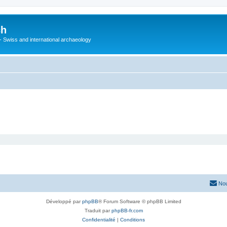
ch
 - Swiss and international archaeology
Nou
Développé par
phpBB
® Forum Software © phpBB Limited
Traduit par
phpBB-fr.com
Confidentialité
|
Conditions