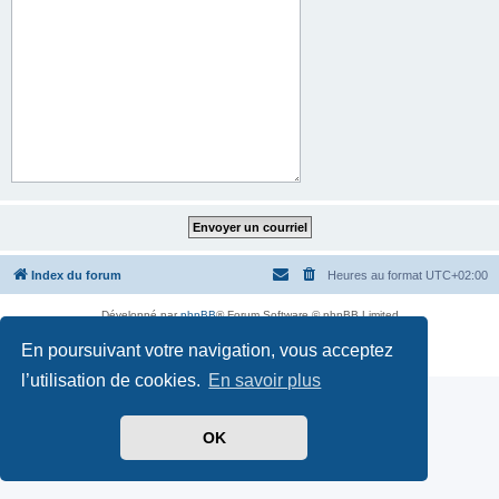
Index du forum
Heures au format
UTC+02:00
Développé par
phpBB
® Forum Software © phpBB Limited
Traduit par
phpBB-fr.com
En poursuivant votre navigation, vous acceptez
Confidentialité
|
Conditions
l’utilisation de cookies.
En savoir plus
OK