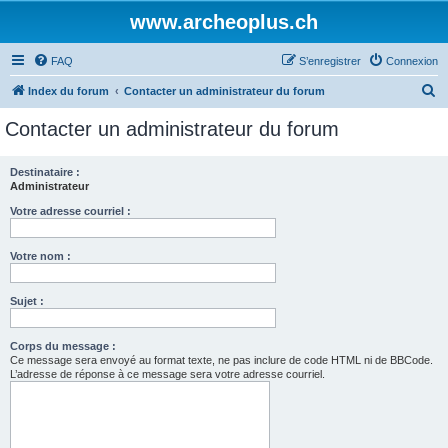
www.archeoplus.ch
FAQ
S’enregistrer
Connexion
R
Index du forum
Contacter un administrateur du forum
e
Contacter un administrateur du forum
c
h
Destinataire :
Administrateur
e
r
Votre adresse courriel :
c
Votre nom :
h
e
Sujet :
r
Corps du message :
Ce message sera envoyé au format texte, ne pas inclure de code HTML ni de BBCode.
L’adresse de réponse à ce message sera votre adresse courriel.