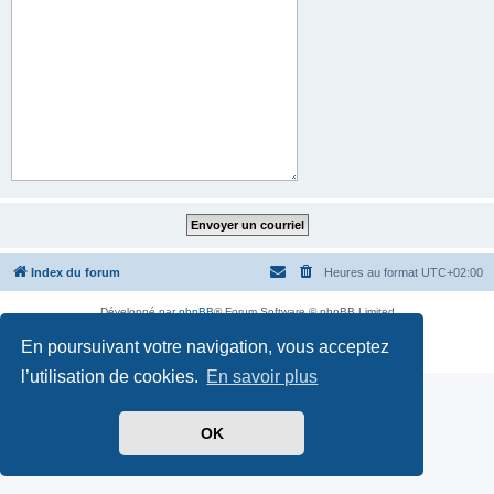
Index du forum
Heures au format
UTC+02:00
Développé par
phpBB
® Forum Software © phpBB Limited
Traduit par
phpBB-fr.com
En poursuivant votre navigation, vous acceptez
Confidentialité
|
Conditions
l’utilisation de cookies.
En savoir plus
OK