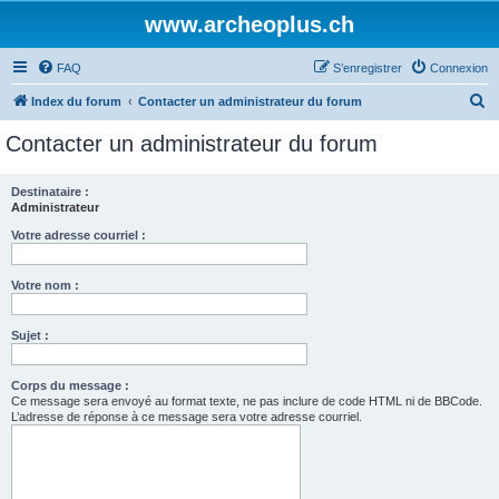
www.archeoplus.ch
FAQ
S’enregistrer
Connexion
R
Index du forum
Contacter un administrateur du forum
e
Contacter un administrateur du forum
c
h
Destinataire :
Administrateur
e
r
Votre adresse courriel :
c
Votre nom :
h
e
Sujet :
r
Corps du message :
Ce message sera envoyé au format texte, ne pas inclure de code HTML ni de BBCode.
L’adresse de réponse à ce message sera votre adresse courriel.