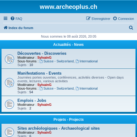
www.archeoplus.ch
FAQ
S’enregistrer
Connexion
R
Index du forum
e
Nous sommes le 08 août 2026, 20:05
c
Actualités - News
h
Découvertes - Discoveries
e
Modérateur :
SylvainG
Sous-forums :
Suisse - Switzerland
,
International
r
Sujets :
10
c
Manifestations - Events
Journées portes ouvertes, conférences, activités diverses - Open days
h
events, lectures, various activities
Modérateur :
SylvainG
e
Sous-forums :
Suisse - Switzerland
,
International
Sujets :
54
r
Emplois - Jobs
Modérateur :
SylvainG
Sujets :
2
Projets - Projects
Sites archéologiques - Archaeological sites
Modérateur :
SylvainG
Sujets :
6