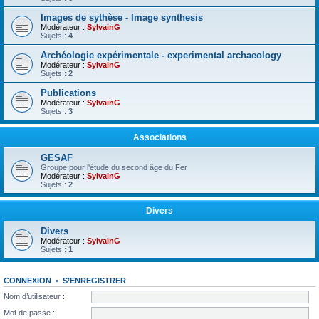
Images de sythèse - Image synthesis
Modérateur :
SylvainG
Sujets :
4
Archéologie expérimentale - experimental archaeology
Modérateur :
SylvainG
Sujets :
2
Publications
Modérateur :
SylvainG
Sujets :
3
Associations
GESAF
Groupe pour l'étude du second âge du Fer
Modérateur :
SylvainG
Sujets :
2
Divers
Divers
Modérateur :
SylvainG
Sujets :
1
CONNEXION
•
S’ENREGISTRER
Nom d’utilisateur :
Mot de passe :