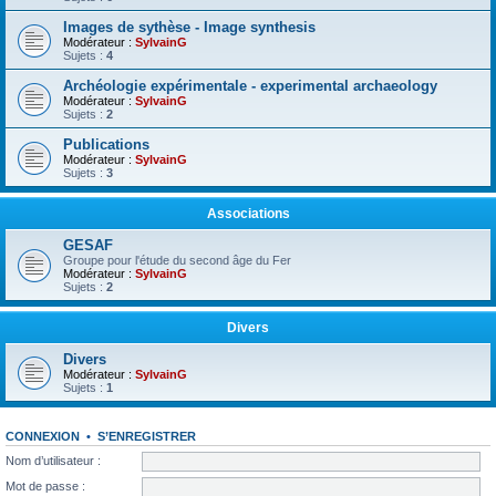
Images de sythèse - Image synthesis
Modérateur :
SylvainG
Sujets :
4
Archéologie expérimentale - experimental archaeology
Modérateur :
SylvainG
Sujets :
2
Publications
Modérateur :
SylvainG
Sujets :
3
Associations
GESAF
Groupe pour l'étude du second âge du Fer
Modérateur :
SylvainG
Sujets :
2
Divers
Divers
Modérateur :
SylvainG
Sujets :
1
CONNEXION
•
S’ENREGISTRER
Nom d’utilisateur :
Mot de passe :