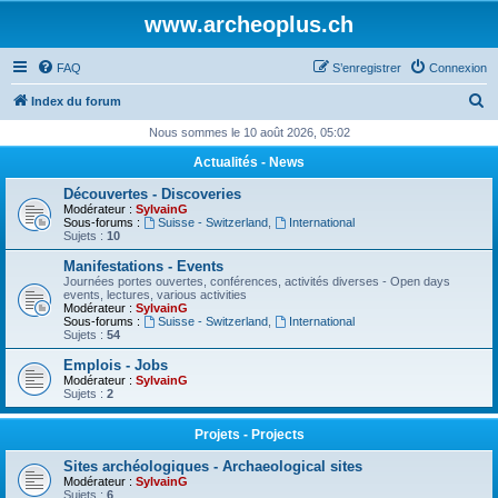
www.archeoplus.ch
FAQ
S’enregistrer
Connexion
R
Index du forum
e
Nous sommes le 10 août 2026, 05:02
c
Actualités - News
h
Découvertes - Discoveries
e
Modérateur :
SylvainG
Sous-forums :
Suisse - Switzerland
,
International
r
Sujets :
10
c
Manifestations - Events
Journées portes ouvertes, conférences, activités diverses - Open days
h
events, lectures, various activities
Modérateur :
SylvainG
e
Sous-forums :
Suisse - Switzerland
,
International
Sujets :
54
r
Emplois - Jobs
Modérateur :
SylvainG
Sujets :
2
Projets - Projects
Sites archéologiques - Archaeological sites
Modérateur :
SylvainG
Sujets :
6