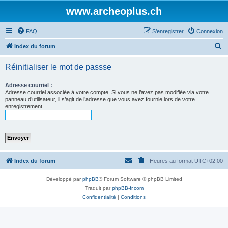
www.archeoplus.ch
FAQ
S’enregistrer
Connexion
R
Index du forum
e
Réinitialiser le mot de passse
c
h
Adresse courriel :
Adresse courriel associée à votre compte. Si vous ne l’avez pas modifiée via votre
e
panneau d’utilisateur, il s’agit de l’adresse que vous avez fournie lors de votre
enregistrement.
r
c
h
e
r
Index du forum
Heures au format
UTC+02:00
Développé par
phpBB
® Forum Software © phpBB Limited
Traduit par
phpBB-fr.com
Confidentialité
|
Conditions