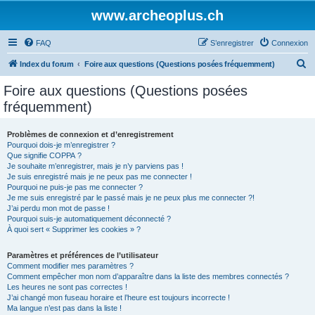
www.archeoplus.ch
FAQ
S’enregistrer
Connexion
R
Index du forum
Foire aux questions (Questions posées fréquemment)
e
Foire aux questions (Questions posées
c
fréquemment)
h
e
Problèmes de connexion et d’enregistrement
Pourquoi dois-je m’enregistrer ?
r
Que signifie COPPA ?
c
Je souhaite m’enregistrer, mais je n’y parviens pas !
Je suis enregistré mais je ne peux pas me connecter !
h
Pourquoi ne puis-je pas me connecter ?
Je me suis enregistré par le passé mais je ne peux plus me connecter ?!
e
J’ai perdu mon mot de passe !
r
Pourquoi suis-je automatiquement déconnecté ?
À quoi sert « Supprimer les cookies » ?
Paramètres et préférences de l’utilisateur
Comment modifier mes paramètres ?
Comment empêcher mon nom d’apparaître dans la liste des membres connectés ?
Les heures ne sont pas correctes !
J’ai changé mon fuseau horaire et l’heure est toujours incorrecte !
Ma langue n’est pas dans la liste !