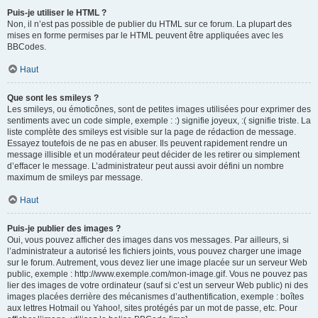
Puis-je utiliser le HTML ?
Non, il n’est pas possible de publier du HTML sur ce forum. La plupart des
mises en forme permises par le HTML peuvent être appliquées avec les
BBCodes.
Haut
Que sont les smileys ?
Les smileys, ou émoticônes, sont de petites images utilisées pour exprimer des
sentiments avec un code simple, exemple : :) signifie joyeux, :( signifie triste. La
liste complète des smileys est visible sur la page de rédaction de message.
Essayez toutefois de ne pas en abuser. Ils peuvent rapidement rendre un
message illisible et un modérateur peut décider de les retirer ou simplement
d’effacer le message. L’administrateur peut aussi avoir défini un nombre
maximum de smileys par message.
Haut
Puis-je publier des images ?
Oui, vous pouvez afficher des images dans vos messages. Par ailleurs, si
l’administrateur a autorisé les fichiers joints, vous pouvez charger une image
sur le forum. Autrement, vous devez lier une image placée sur un serveur Web
public, exemple : http://www.exemple.com/mon-image.gif. Vous ne pouvez pas
lier des images de votre ordinateur (sauf si c’est un serveur Web public) ni des
images placées derrière des mécanismes d’authentification, exemple : boîtes
aux lettres Hotmail ou Yahoo!, sites protégés par un mot de passe, etc. Pour