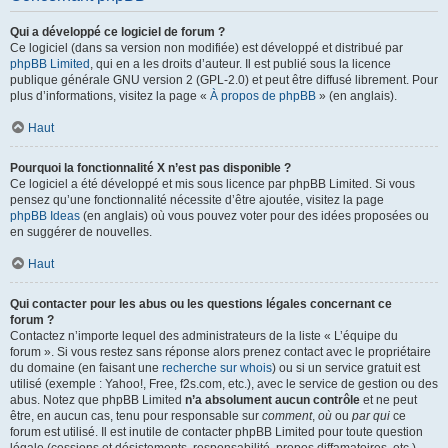
Qui a développé ce logiciel de forum ?
Ce logiciel (dans sa version non modifiée) est développé et distribué par
phpBB Limited
, qui en a les droits d’auteur. Il est publié sous la licence
publique générale GNU version 2 (GPL-2.0) et peut être diffusé librement. Pour
plus d’informations, visitez la page «
À propos de phpBB
» (en anglais).
Haut
Pourquoi la fonctionnalité X n’est pas disponible ?
Ce logiciel a été développé et mis sous licence par phpBB Limited. Si vous
pensez qu’une fonctionnalité nécessite d’être ajoutée, visitez la page
phpBB Ideas
(en anglais) où vous pouvez voter pour des idées proposées ou
en suggérer de nouvelles.
Haut
Qui contacter pour les abus ou les questions légales concernant ce
forum ?
Contactez n’importe lequel des administrateurs de la liste « L’équipe du
forum ». Si vous restez sans réponse alors prenez contact avec le propriétaire
du domaine (en faisant une
recherche sur whois
) ou si un service gratuit est
utilisé (exemple : Yahoo!, Free, f2s.com, etc.), avec le service de gestion ou des
abus. Notez que phpBB Limited
n’a absolument aucun contrôle
et ne peut
être, en aucun cas, tenu pour responsable sur
comment
,
où
ou
par qui
ce
forum est utilisé. Il est inutile de contacter phpBB Limited pour toute question