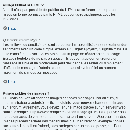
Puis-je utiliser le HTML ?
Non, il n’est pas possible de publier du HTML sur ce forum. La plupart des
mises en forme permises par le HTML peuvent être appliquées avec les
BBCodes.
Haut
Que sont les smileys ?
Les smileys, ou émoticônes, sont de petites images utilisées pour exprimer des
sentiments avec un code simple, exemple : :) signifie joyeux, :( signifie triste. La
liste complète des smileys est visible sur la page de rédaction de message.
Essayez toutefois de ne pas en abuser. Ils peuvent rapidement rendre un
message illisible et un modérateur peut décider de les retirer ou simplement
d’effacer le message. L’administrateur peut aussi avoir défini un nombre
maximum de smileys par message.
Haut
Puis-je publier des images ?
Oui, vous pouvez afficher des images dans vos messages. Par ailleurs, si
l’administrateur a autorisé les fichiers joints, vous pouvez charger une image
sur le forum. Autrement, vous devez lier une image placée sur un serveur Web
public, exemple : http://www.exemple.com/mon-image.gif. Vous ne pouvez pas
lier des images de votre ordinateur (sauf si c’est un serveur Web public) ni des
images placées derrière des mécanismes d’authentification, exemple : boîtes
aux lettres Hotmail ou Yahoo!, sites protégés par un mot de passe, etc. Pour