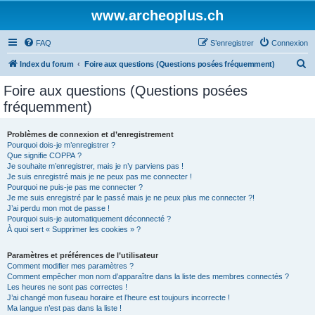
www.archeoplus.ch
FAQ
S’enregistrer
Connexion
R
Index du forum
Foire aux questions (Questions posées fréquemment)
e
Foire aux questions (Questions posées
c
fréquemment)
h
e
Problèmes de connexion et d’enregistrement
Pourquoi dois-je m’enregistrer ?
r
Que signifie COPPA ?
c
Je souhaite m’enregistrer, mais je n’y parviens pas !
Je suis enregistré mais je ne peux pas me connecter !
h
Pourquoi ne puis-je pas me connecter ?
Je me suis enregistré par le passé mais je ne peux plus me connecter ?!
e
J’ai perdu mon mot de passe !
r
Pourquoi suis-je automatiquement déconnecté ?
À quoi sert « Supprimer les cookies » ?
Paramètres et préférences de l’utilisateur
Comment modifier mes paramètres ?
Comment empêcher mon nom d’apparaître dans la liste des membres connectés ?
Les heures ne sont pas correctes !
J’ai changé mon fuseau horaire et l’heure est toujours incorrecte !
Ma langue n’est pas dans la liste !