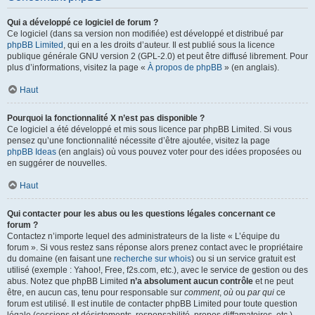
Qui a développé ce logiciel de forum ?
Ce logiciel (dans sa version non modifiée) est développé et distribué par
phpBB Limited
, qui en a les droits d’auteur. Il est publié sous la licence
publique générale GNU version 2 (GPL-2.0) et peut être diffusé librement. Pour
plus d’informations, visitez la page «
À propos de phpBB
» (en anglais).
Haut
Pourquoi la fonctionnalité X n’est pas disponible ?
Ce logiciel a été développé et mis sous licence par phpBB Limited. Si vous
pensez qu’une fonctionnalité nécessite d’être ajoutée, visitez la page
phpBB Ideas
(en anglais) où vous pouvez voter pour des idées proposées ou
en suggérer de nouvelles.
Haut
Qui contacter pour les abus ou les questions légales concernant ce
forum ?
Contactez n’importe lequel des administrateurs de la liste « L’équipe du
forum ». Si vous restez sans réponse alors prenez contact avec le propriétaire
du domaine (en faisant une
recherche sur whois
) ou si un service gratuit est
utilisé (exemple : Yahoo!, Free, f2s.com, etc.), avec le service de gestion ou des
abus. Notez que phpBB Limited
n’a absolument aucun contrôle
et ne peut
être, en aucun cas, tenu pour responsable sur
comment
,
où
ou
par qui
ce
forum est utilisé. Il est inutile de contacter phpBB Limited pour toute question